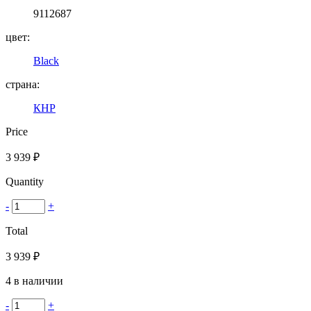
9112687
цвет:
Black
страна:
КНР
Price
3 939
₽
Quantity
-
+
Total
3 939
₽
4 в наличии
-
+