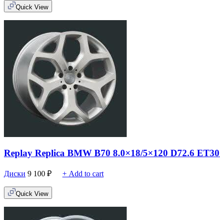
Quick View
Replay Replica BMW B70 8.0×18/5×120 D72.6 ET30
Диски
9 100
₽
+ Add to cart
Quick View