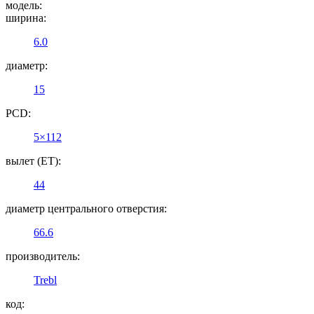
модель:
ширина:
6.0
диаметр:
15
PCD:
5×112
вылет (ET):
44
диаметр центрального отверстия:
66.6
производитель:
Trebl
код: