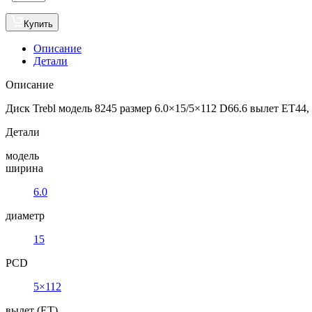
Купить
Описание
Детали
Описание
Диск Trebl модель 8245 размер 6.0×15/5×112 D66.6 вылет ET44
Детали
модель
ширина
6.0
диаметр
15
PCD
5×112
вылет (ET)