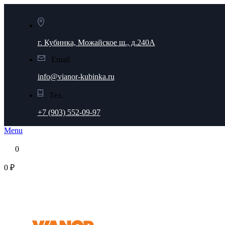
г. Кубинка, Можайское ш., д.240А
Email
info@vianor-kubinka.ru
Тел.
+7 (903) 552-09-97
Menu
0
0 ₽