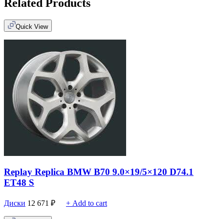
Related Products
Quick View
Replay Replica BMW B70 9.0×19/5×120 D74.1
ET48 S
Диски
12 671
₽
+ Add to cart