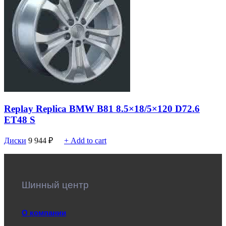
Replay Replica BMW B81 8.5×18/5×120 D72.6
ET48 S
Диски
9 944
₽
+ Add to cart
Шинный центр
О компании