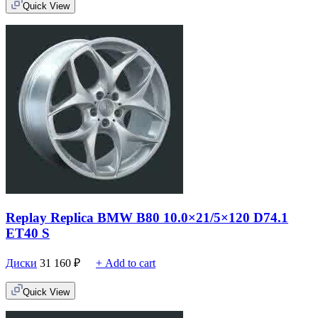
Quick View
Replay Replica BMW B80 10.0×21/5×120 D74.1
ET40 S
Диски
31 160
₽
+ Add to cart
Quick View