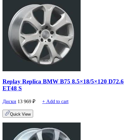
Replay Replica BMW B75 8.5×18/5×120 D72.6
ET48 S
Диски
13 969
₽
+ Add to cart
Quick View