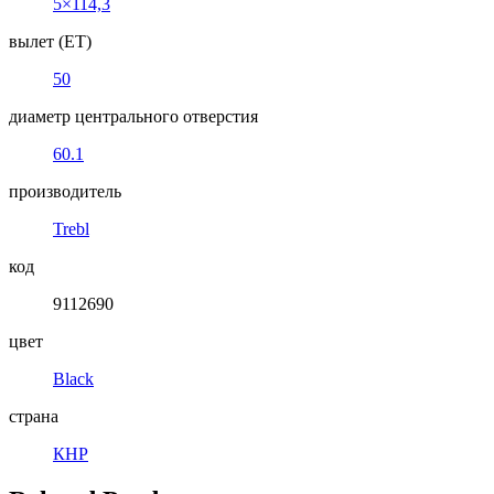
5×114,3
вылет (ET)
50
диаметр центрального отверстия
60.1
производитель
Trebl
код
9112690
цвет
Black
страна
КНР