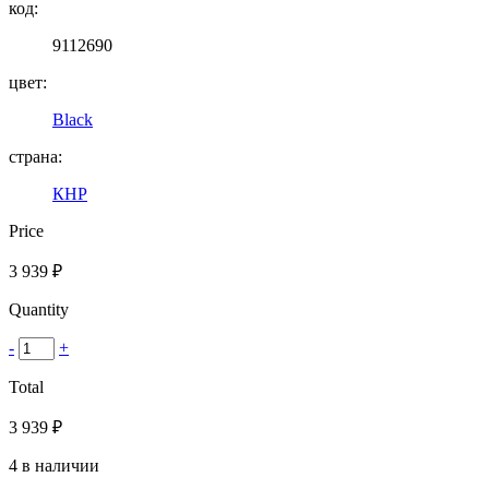
код:
9112690
цвет:
Black
страна:
КНР
Price
3 939
₽
Quantity
-
+
Total
3 939
₽
4 в наличии