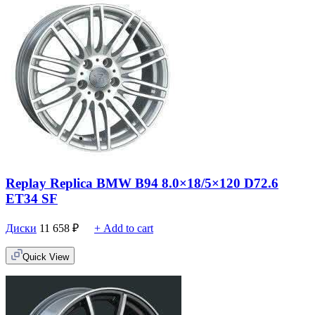
Replay Replica BMW B94 8.0×18/5×120 D72.6
ET34 SF
Диски
11 658
₽
+ Add to cart
Quick View