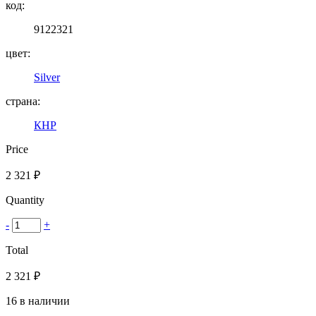
код:
9122321
цвет:
Silver
страна:
КНР
Price
2 321
₽
Quantity
-
+
Total
2 321
₽
16 в наличии