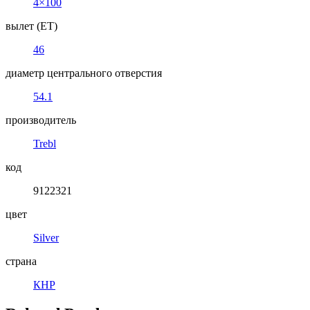
4×100
вылет (ET)
46
диаметр центрального отверстия
54.1
производитель
Trebl
код
9122321
цвет
Silver
страна
КНР