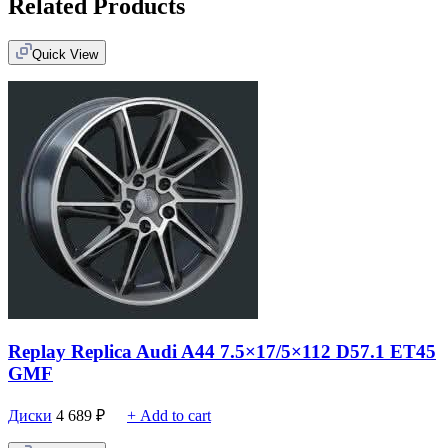
Related Products
Quick View
Replay Replica Audi A44 7.5×17/5×112 D57.1 ET45
GMF
Диски
4 689
₽
+ Add to cart