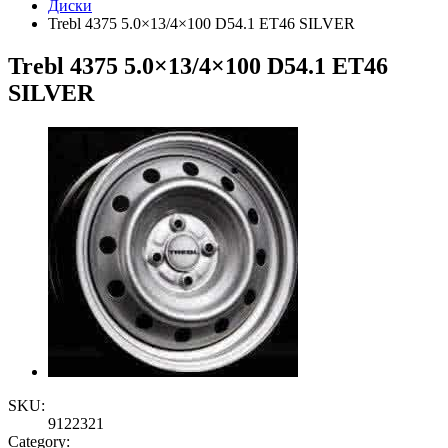
Диски
Trebl 4375 5.0×13/4×100 D54.1 ET46 SILVER
Trebl 4375 5.0×13/4×100 D54.1 ET46
SILVER
SKU:
9122321
Category: