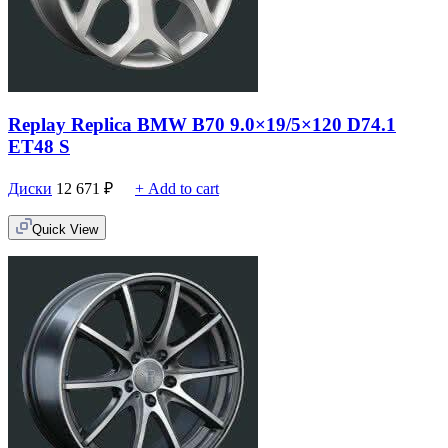
Replay Replica BMW B70 9.0×19/5×120 D74.1
ET48 S
Диски
12 671
₽
+ Add to cart
Quick View