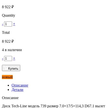
8 922
₽
Quantity
-
+
Total
8 922
₽
4 в наличии
-
+
Купить
новый
Описание
Детали
Описание
Диск Tech-Line модель 739 размер 7.0×17/5×114,3 D67.1 вылет