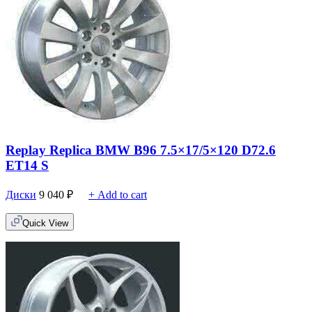
Replay Replica BMW B96 7.5×17/5×120 D72.6
ET14 S
Диски
9 040
₽
+ Add to cart
Quick View