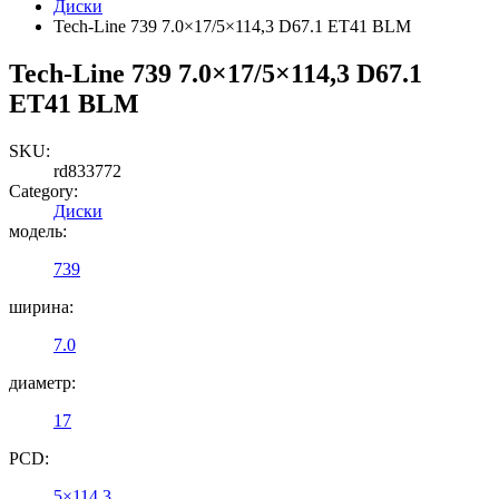
Диски
Tech-Line 739 7.0×17/5×114,3 D67.1 ET41 BLM
Tech-Line 739 7.0×17/5×114,3 D67.1
ET41 BLM
SKU:
rd833772
Category:
Диски
модель:
739
ширина:
7.0
диаметр:
17
PCD:
5×114,3