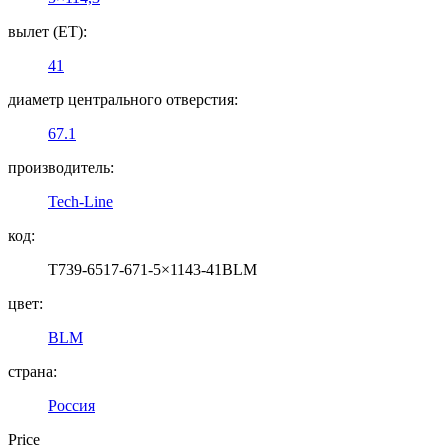
вылет (ET):
41
диаметр центрального отверстия:
67.1
производитель:
Tech-Line
код:
T739-6517-671-5×1143-41BLM
цвет:
BLM
страна:
Россия
Price