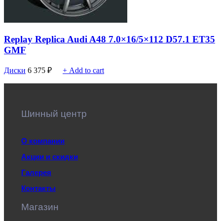
Replay Replica Audi A48 7.0×16/5×112 D57.1 ET35
GMF
Диски
6 375
₽
+ Add to cart
Шинный центр
О компании
Акции и скидки
Галерея
Контакты
Магазин