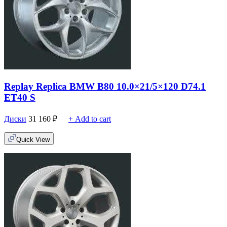
Replay Replica BMW B80 10.0×21/5×120 D74.1
ET40 S
Диски
31 160
₽
+ Add to cart
Quick View