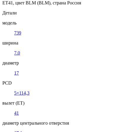
ET41, цвет BLM (BLM), страна Россия
Детали
модель
739
ширина
7.0
диаметр
17
PCD
5×114,3
вылет (ET)
41
диаметр центрального отверстия