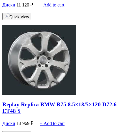
Диски
11 120
₽
+ Add to cart
Quick View
Replay Replica BMW B75 8.5×18/5×120 D72.6
ET48 S
Диски
13 969
₽
+ Add to cart