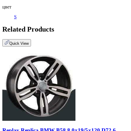
цвет
S
Related Products
Quick View
Replay Replica BMW B58 8.0×19/5×120 D72.6