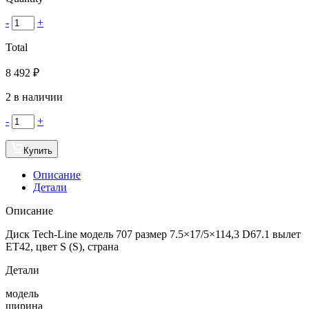
-
+
Total
8 492
₽
2 в наличии
-
+
Купить
Описание
Детали
Описание
Диск Tech-Line модель 707 размер 7.5×17/5×114,3 D67.1 вылет
ET42, цвет S (S), страна
Детали
модель
ширина