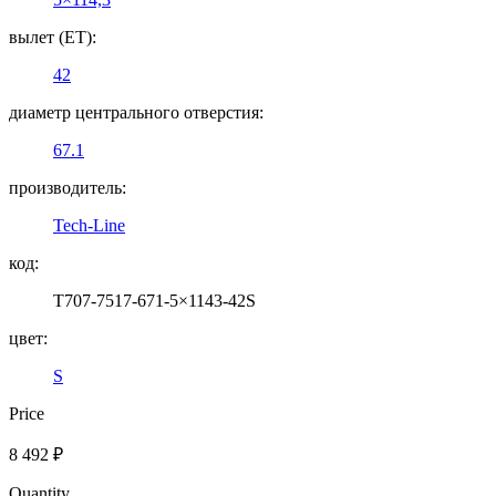
вылет (ET):
42
диаметр центрального отверстия:
67.1
производитель:
Tech-Line
код:
T707-7517-671-5×1143-42S
цвет:
S
Price
8 492
₽
Quantity