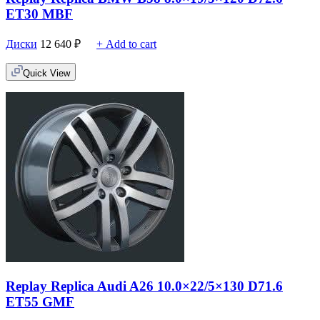
ET30 MBF
Диски
12 640
₽
+ Add to cart
Quick View
Replay Replica Audi A26 10.0×22/5×130 D71.6
ET55 GMF