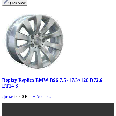
Quick View
Replay Replica BMW B96 7.5×17/5×120 D72.6
ET14 S
Диски
9 040
₽
+ Add to cart