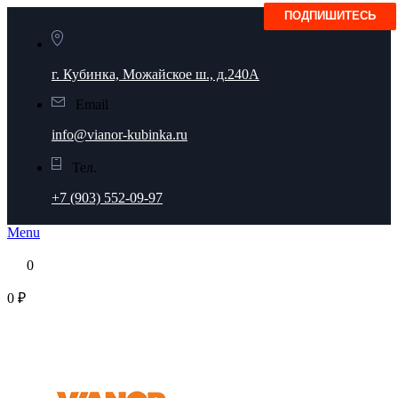
г. Кубинка, Можайское ш., д.240А
Email
info@vianor-kubinka.ru
Тел.
+7 (903) 552-09-97
Menu
0
0 ₽