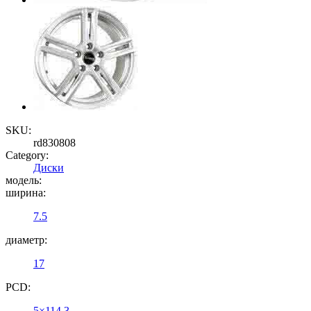
SKU:
rd830808
Category:
Диски
модель:
ширина:
7.5
диаметр:
17
PCD:
5×114,3