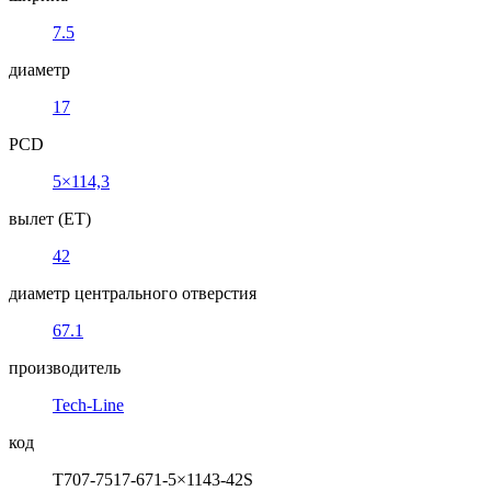
7.5
диаметр
17
PCD
5×114,3
вылет (ET)
42
диаметр центрального отверстия
67.1
производитель
Tech-Line
код
T707-7517-671-5×1143-42S