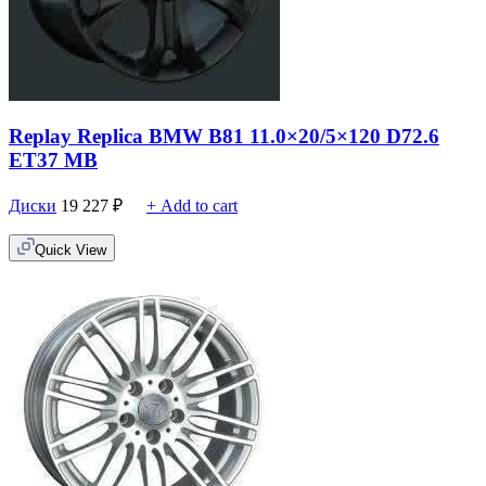
Replay Replica BMW B81 11.0×20/5×120 D72.6
ET37 MB
Диски
19 227
₽
+ Add to cart
Quick View