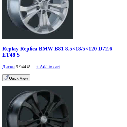
Replay Replica BMW B81 8.5×18/5×120 D72.6
ET48 S
Диски
9 944
₽
+ Add to cart
Quick View