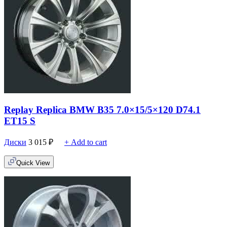
Replay Replica BMW B35 7.0×15/5×120 D74.1
ET15 S
Диски
3 015
₽
+ Add to cart
Quick View