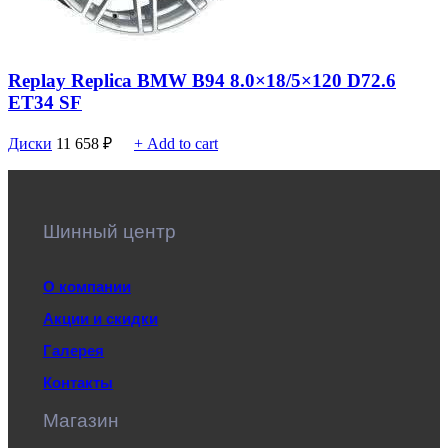
Replay Replica BMW B94 8.0×18/5×120 D72.6
ET34 SF
Диски
11 658
₽
+ Add to cart
Шинный центр
О компании
Акции и скидки
Галерея
Контакты
Магазин