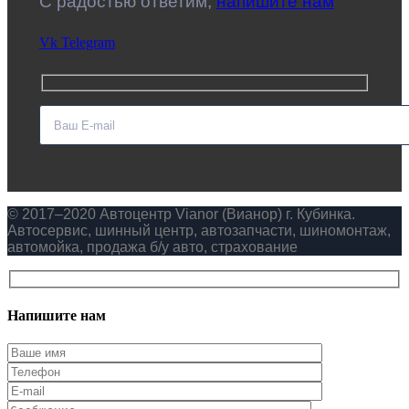
C радостью ответим,
напишите нам
Vk
Telegram
© 2017–2020 Автоцентр Vianor (Вианор) г. Кубинка.
Автосервис, шинный центр, автозапчасти, шиномонтаж,
автомойка, продажа б/у авто, страхование
Напишите нам