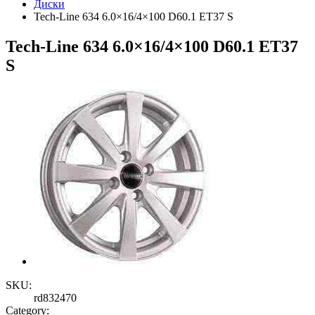
Диски
Tech-Line 634 6.0×16/4×100 D60.1 ET37 S
Tech-Line 634 6.0×16/4×100 D60.1 ET37
S
SKU:
rd832470
Category: