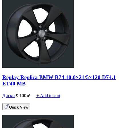
Replay Replica BMW B74 10.0×21/5×120 D74.1
ET40 MB
Диски
9 100
₽
+ Add to cart
Quick View