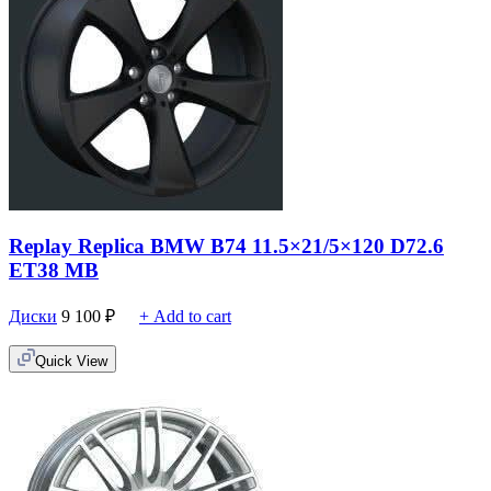
Replay Replica BMW B74 11.5×21/5×120 D72.6
ET38 MB
Диски
9 100
₽
+ Add to cart
Quick View