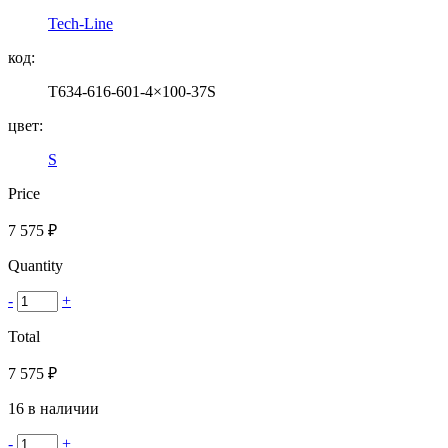
Tech-Line
код:
T634-616-601-4×100-37S
цвет:
S
Price
7 575
₽
Quantity
-
+
Total
7 575
₽
16 в наличии
-
+