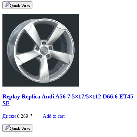
Quick View
Replay Replica Audi A56 7.5×17/5×112 D66.6 ET45
SF
Диски
8 289
₽
+ Add to cart
Quick View