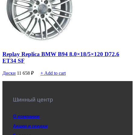
Replay Replica BMW B94 8.0×18/5×120 D72.6
ET34 SF
Диски
11 658
₽
+ Add to cart
Шинный центр
О компании
Акции и скидки