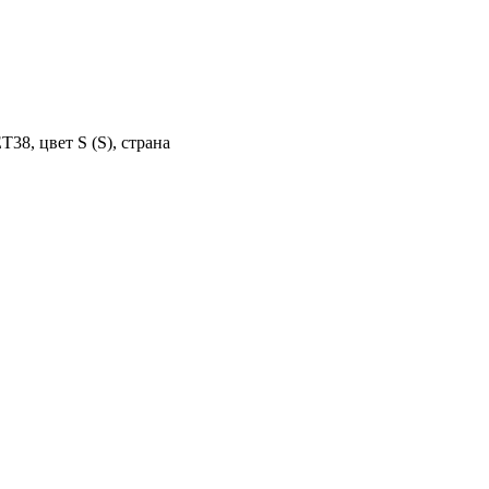
38, цвет S (S), страна