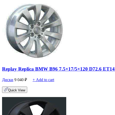
Replay Replica BMW B96 7.5×17/5×120 D72.6 ET14
Диски
9 040
₽
+ Add to cart
Quick View