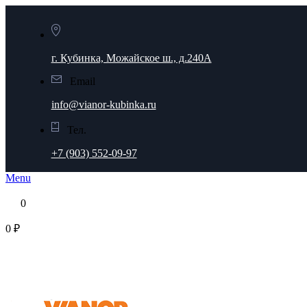
г. Кубинка, Можайское ш., д.240А
Email
info@vianor-kubinka.ru
Тел.
+7 (903) 552-09-97
Menu
0
0 ₽