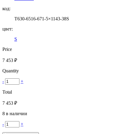
код:
T630-6516-671-5×1143-38S
цвет:
S
Price
7 453
₽
Quantity
-
+
Total
7 453
₽
8 в наличии
-
+