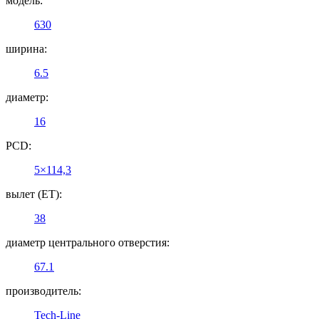
модель:
630
ширина:
6.5
диаметр:
16
PCD:
5×114,3
вылет (ET):
38
диаметр центрального отверстия:
67.1
производитель:
Tech-Line