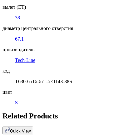
вылет (ET)
38
диаметр центрального отверстия
67.1
производитель
Tech-Line
код
T630-6516-671-5×1143-38S
цвет
S
Related Products
Quick View