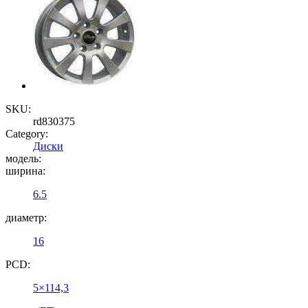
SKU:
rd830375
Category:
Диски
модель:
ширина:
6.5
диаметр:
16
PCD:
5×114,3