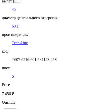
вылет (ET):
45
диаметр центрального отверстия:
60.1
производитель:
Tech-Line
код:
T607-6516-601-5×1143-45S
цвет:
S
Price
7 456
₽
Quantity