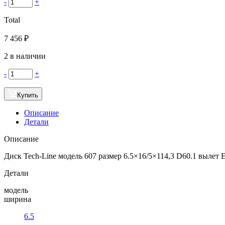
-
+
Total
7 456
₽
2 в наличии
-
+
Купить
Описание
Детали
Описание
Диск Tech-Line модель 607 размер 6.5×16/5×114,3 D60.1 вылет ET
Детали
модель
ширина
6.5