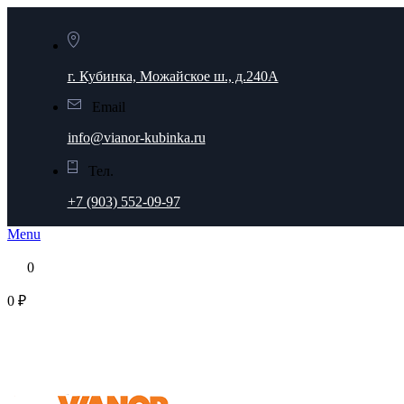
г. Кубинка, Можайское ш., д.240А
Email
info@vianor-kubinka.ru
Тел.
+7 (903) 552-09-97
Menu
0
0 ₽