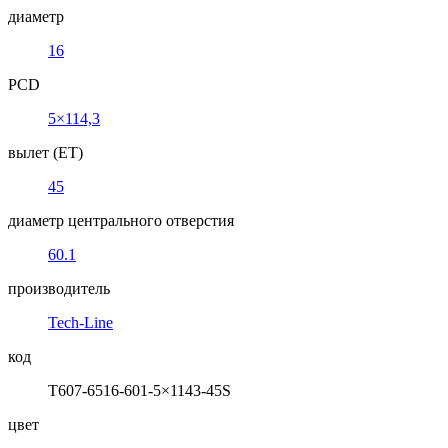
диаметр
16
PCD
5×114,3
вылет (ET)
45
диаметр центрального отверстия
60.1
производитель
Tech-Line
код
T607-6516-601-5×1143-45S
цвет