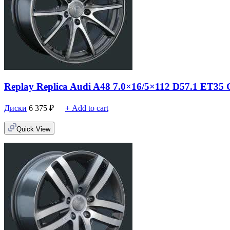
Replay Replica Audi A48 7.0×16/5×112 D57.1 ET3
Диски
6 375
₽
+ Add to cart
Quick View