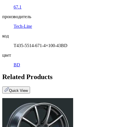
67.1
производитель
Tech-Line
код
T435-5514-671-4×100-43BD
цвет
BD
Related Products
Quick View