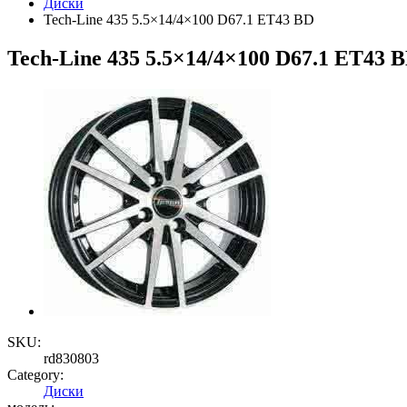
Диски
Tech-Line 435 5.5×14/4×100 D67.1 ET43 BD
Tech-Line 435 5.5×14/4×100 D67.1 ET43 
SKU:
rd830803
Category:
Диски