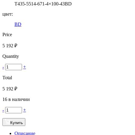
T435-5514-671-4×100-43BD
цвет:
BD
Price
5 192
₽
Quantity
-
+
Total
5 192
₽
16 в наличии
-
+
Купить
Описание