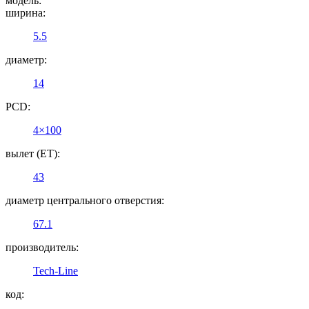
модель:
ширина:
5.5
диаметр:
14
PCD:
4×100
вылет (ET):
43
диаметр центрального отверстия:
67.1
производитель:
Tech-Line
код: