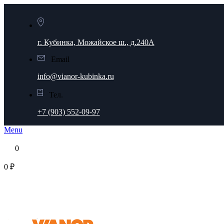
г. Кубинка, Можайское ш., д.240А
Email
info@vianor-kubinka.ru
Тел.
+7 (903) 552-09-97
Menu
0
0 ₽