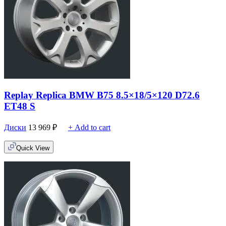
Replay Replica BMW B75 8.5×18/5×120 D72.6
ET48 S
Диски
13 969
₽
+ Add to cart
Quick View