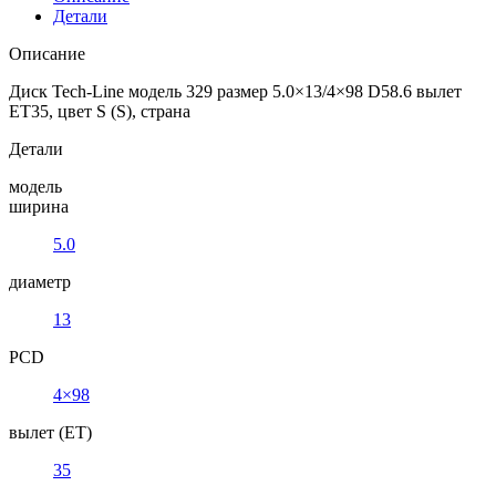
Детали
Описание
Диск Tech-Line модель 329 размер 5.0×13/4×98 D58.6 вылет
ET35, цвет S (S), страна
Детали
модель
ширина
5.0
диаметр
13
PCD
4×98
вылет (ET)
35