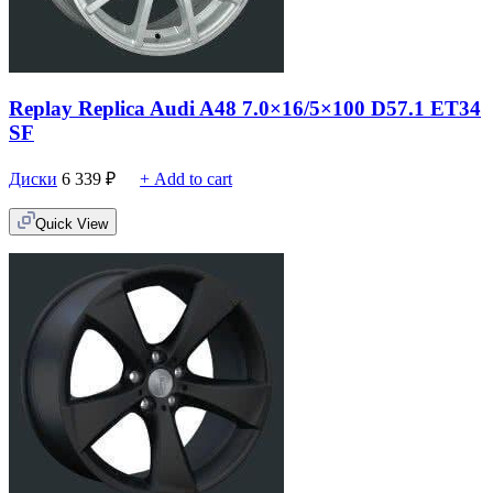
Replay Replica Audi A48 7.0×16/5×100 D57.1 ET34
SF
Диски
6 339
₽
+ Add to cart
Quick View