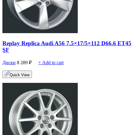
Replay Replica Audi A56 7.5×17/5×112 D66.6 ET45
SF
Диски
8 289
₽
+ Add to cart
Quick View