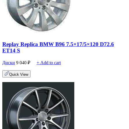
Replay Replica BMW B96 7.5×17/5×120 D72.6
ET14 S
Диски
9 040
₽
+ Add to cart
Quick View