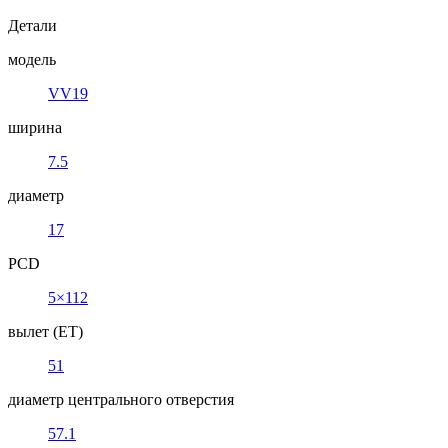
Детали
модель
VV19
ширина
7.5
диаметр
17
PCD
5×112
вылет (ET)
51
диаметр центрального отверстия
57.1