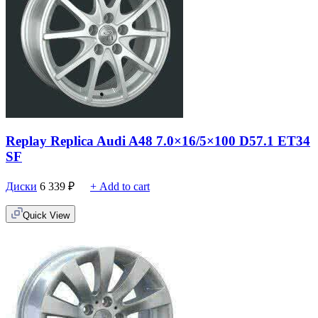
Replay Replica Audi A48 7.0×16/5×100 D57.1 ET34
SF
Диски
6 339
₽
+ Add to cart
Quick View