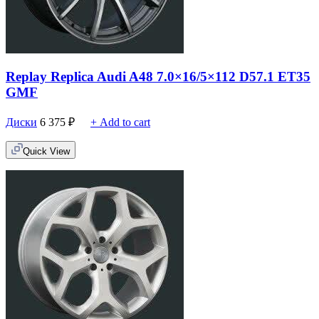
Replay Replica Audi A48 7.0×16/5×112 D57.1 ET35
GMF
Диски
6 375
₽
+ Add to cart
Quick View