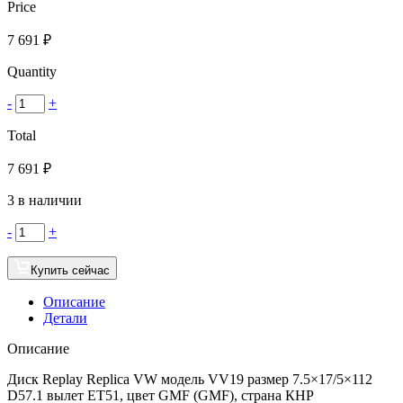
Price
7 691
₽
Quantity
-
+
Total
7 691
₽
3 в наличии
-
+
Купить сейчас
Описание
Детали
Описание
Диск Replay Replica VW модель VV19 размер 7.5×17/5×112
D57.1 вылет ET51, цвет GMF (GMF), страна КНР