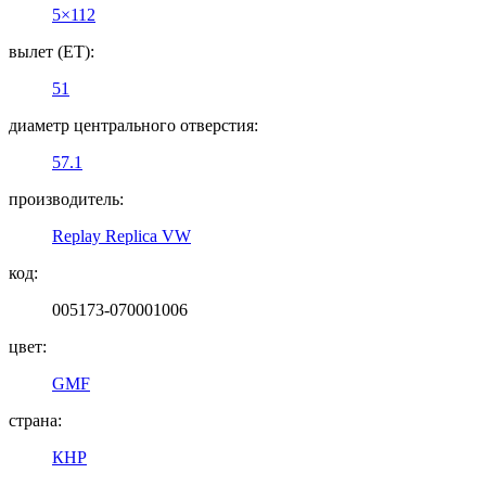
5×112
вылет (ET):
51
диаметр центрального отверстия:
57.1
производитель:
Replay Replica VW
код:
005173-070001006
цвет:
GMF
страна:
КНР