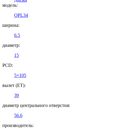
модель:
OPL34
ширина:
6.5
диаметр:
15
PCD:
5×105
вылет (ET):
39
диаметр центрального отверстия:
56.6
производитель: