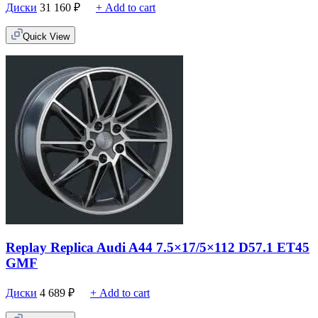
Диски
31 160
₽
+ Add to cart
Quick View
Replay Replica Audi A44 7.5×17/5×112 D57.1 ET45
GMF
Диски
4 689
₽
+ Add to cart