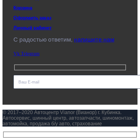
Корзина
Оформить заказ
Личный кабинет
C радостью ответим,
напишите нам
Vk
Telegram
© 2017–2020 Автоцентр Vianor (Вианор) г. Кубинка.
Автосервис, шинный центр, автозапчасти, шиномонтаж,
автомойка, продажа б/у авто, страхование