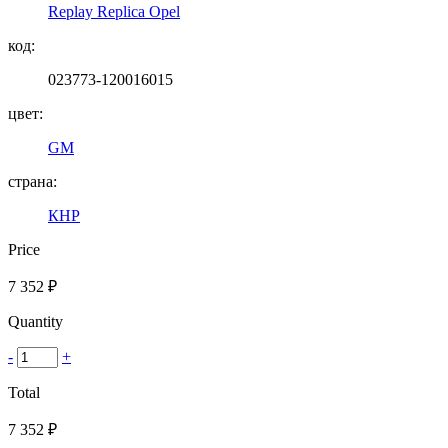
Replay Replica Opel
код:
023773-120016015
цвет:
GM
страна:
КНР
Price
7 352
₽
Quantity
-
+
Total
7 352
₽