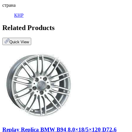
страна
КНР
Related Products
Quick View
Replay Replica BMW B94 8.0×18/5×120 D72.6