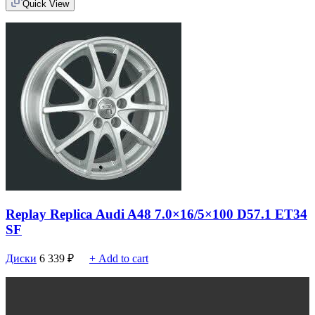
Quick View
Replay Replica Audi A48 7.0×16/5×100 D57.1 ET34
SF
Диски
6 339
₽
+ Add to cart