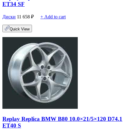
ET34 SF
Диски
11 658
₽
+ Add to cart
Quick View
Replay Replica BMW B80 10.0×21/5×120 D74.1
ET40 S