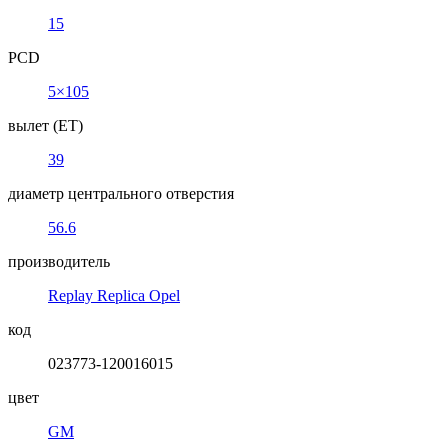
15
PCD
5×105
вылет (ET)
39
диаметр центрального отверстия
56.6
производитель
Replay Replica Opel
код
023773-120016015
цвет
GM