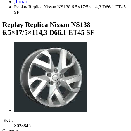
Диски
Replay Replica Nissan NS138 6.5×17/5×114,3 D66.1 ET45
SF
Replay Replica Nissan NS138
6.5×17/5×114,3 D66.1 ET45 SF
SKU:
S028845
Category: