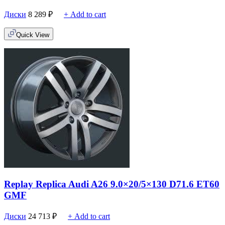
Диски
8 289
₽
+ Add to cart
Quick View
Replay Replica Audi A26 9.0×20/5×130 D71.6 ET60
GMF
Диски
24 713
₽
+ Add to cart