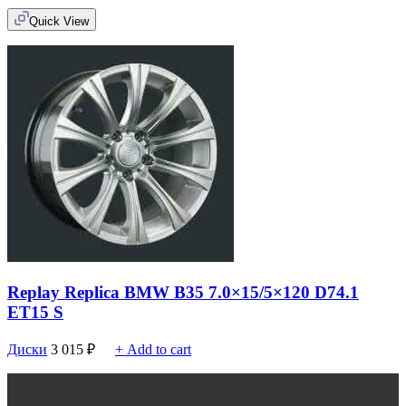
Quick View
Replay Replica BMW B35 7.0×15/5×120 D74.1
ET15 S
Диски
3 015
₽
+ Add to cart