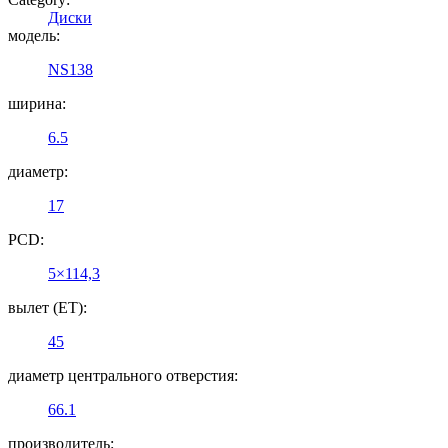
Диски
модель:
NS138
ширина:
6.5
диаметр:
17
PCD:
5×114,3
вылет (ET):
45
диаметр центрального отверстия:
66.1
производитель: