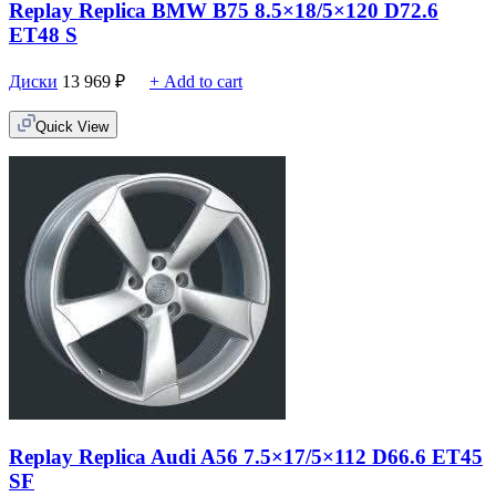
Replay Replica BMW B75 8.5×18/5×120 D72.6
ET48 S
Диски
13 969
₽
+ Add to cart
Quick View
Replay Replica Audi A56 7.5×17/5×112 D66.6 ET45
SF