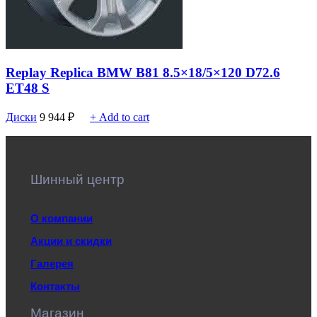
Replay Replica BMW B81 8.5×18/5×120 D72.6
ET48 S
Диски
9 944
₽
+ Add to cart
Шинный центр
О компании
Акции и скидки
Галерея
Контакты
Магазин