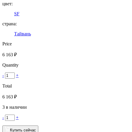
цвет:
SF
страна:
Тайвань
Price
6 163
₽
Quantity
-
+
Total
6 163
₽
3 в наличии
-
+
Купить сейчас