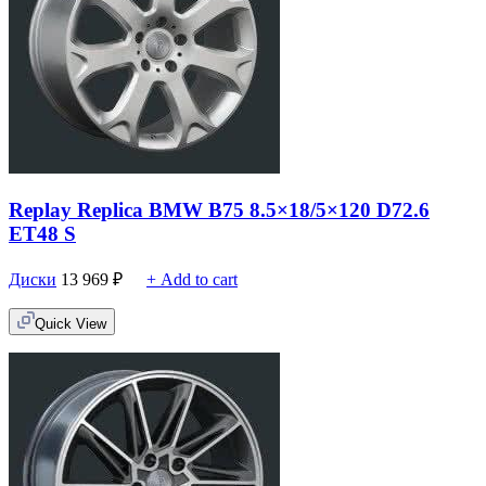
Replay Replica BMW B75 8.5×18/5×120 D72.6
ET48 S
Диски
13 969
₽
+ Add to cart
Quick View