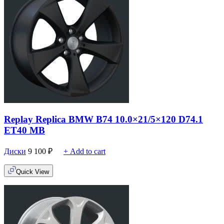
Replay Replica BMW B74 10.0×21/5×120 D74.1
ET40 MB
Диски
9 100
₽
+ Add to cart
Quick View