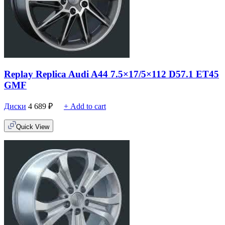
Replay Replica Audi A44 7.5×17/5×112 D57.1 ET45
GMF
Диски
4 689
₽
+ Add to cart
Quick View