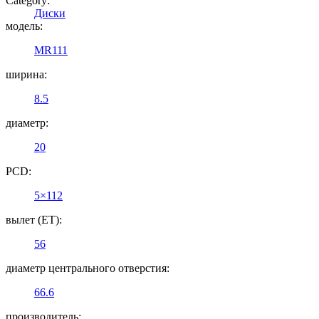
Category:
Диски
модель:
MR111
ширина:
8.5
диаметр:
20
PCD:
5×112
вылет (ET):
56
диаметр центрального отверстия:
66.6
производитель: