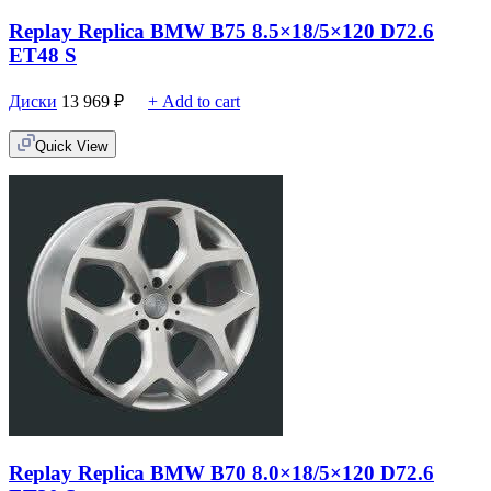
Replay Replica BMW B75 8.5×18/5×120 D72.6
ET48 S
Диски
13 969
₽
+ Add to cart
Quick View
Replay Replica BMW B70 8.0×18/5×120 D72.6