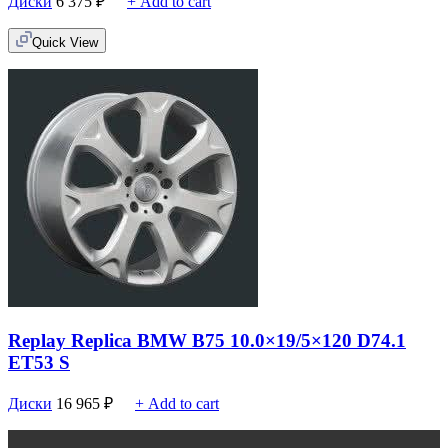
Диски
6 375
₽
+ Add to cart
Quick View
Replay Replica BMW B75 10.0×19/5×120 D74.1
ET53 S
Диски
16 965
₽
+ Add to cart