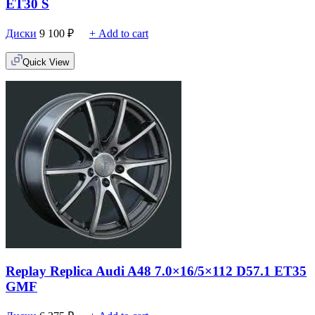
ET30 S
Диски
9 100
₽
+ Add to cart
Quick View
Replay Replica Audi A48 7.0×16/5×112 D57.1 ET35
GMF