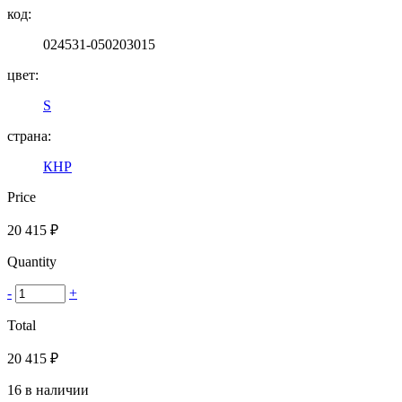
код:
024531-050203015
цвет:
S
страна:
КНР
Price
20 415
₽
Quantity
-
+
Total
20 415
₽
16 в наличии