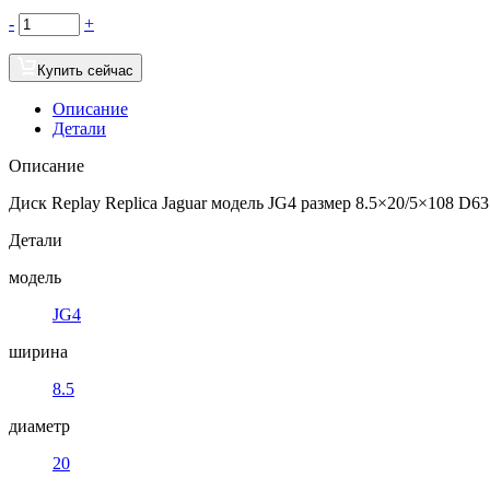
-
+
Купить сейчас
Описание
Детали
Описание
Диск Replay Replica Jaguar модель JG4 размер 8.5×20/5×108 D63
Детали
модель
JG4
ширина
8.5
диаметр
20