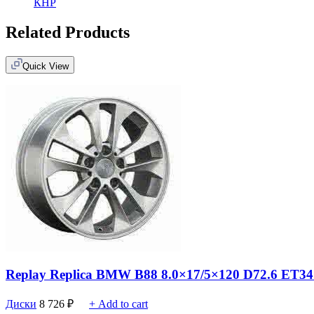
КНР
Related Products
Quick View
Replay Replica BMW B88 8.0×17/5×120 D72.6 ET34
Диски
8 726
₽
+ Add to cart