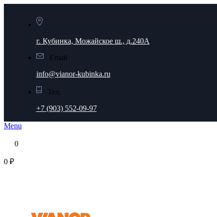
г. Кубинка, Можайское ш., д.240А
Email
info@vianor-kubinka.ru
Тел.
+7 (903) 552-09-97
Menu
0
0 ₽