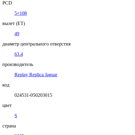
PCD
5×108
вылет (ET)
49
диаметр центрального отверстия
63.4
производитель
Replay Replica Jaguar
код
024531-050203015
цвет
S
страна