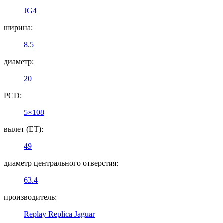
JG4
ширина:
8.5
диаметр:
20
PCD:
5×108
вылет (ET):
49
диаметр центрального отверстия:
63.4
производитель:
Replay Replica Jaguar