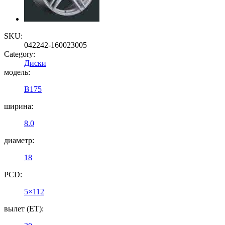
SKU:
042242-160023005
Category:
Диски
модель:
B175
ширина:
8.0
диаметр:
18
PCD:
5×112
вылет (ET):