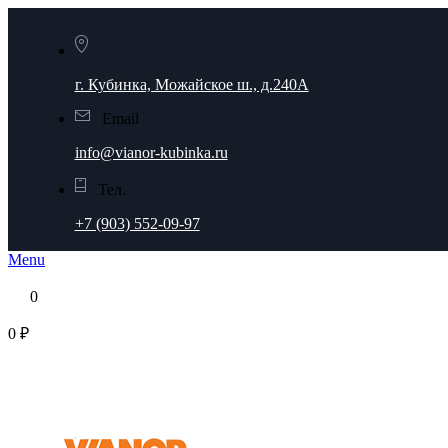
г. Кубинка, Можайское ш., д.240А
Email
info@vianor-kubinka.ru
Тел.
+7 (903) 552-09-97
Menu
0
0 ₽