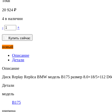
Total
20 924
₽
4 в наличии
-
+
Купить сейчас
новый
Описание
Детали
Описание
Диск Replay Replica BMW модель B175 размер 8.0×18/5×112 D66.
Детали
модель
B175
ширина