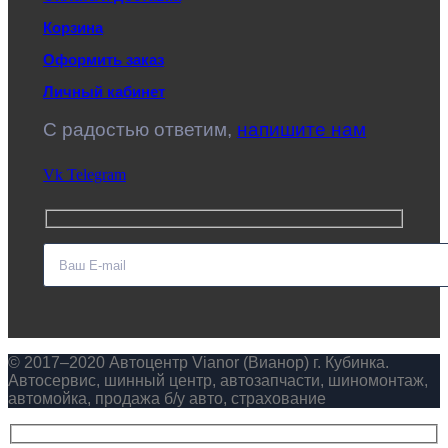
Корзина
Оформить заказ
Личный кабинет
C радостью ответим,
напишите нам
Vk
Telegram
© 2017–2020 Автоцентр Vianor (Вианор) г. Кубинка.
Автосервис, шинный центр, автозапчасти, шиномонтаж,
автомойка, продажа б/у авто, страхование