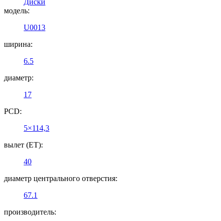
Диски
модель:
U0013
ширина:
6.5
диаметр:
17
PCD:
5×114,3
вылет (ET):
40
диаметр центрального отверстия:
67.1
производитель: