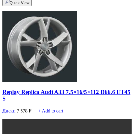
Quick View
Replay Replica Audi A33 7.5×16/5×112 D66.6 ET45
S
Диски
7 578
₽
+ Add to cart