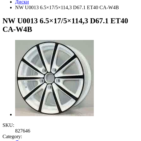
Диски
NW U0013 6.5×17/5×114,3 D67.1 ET40 CA-W4B
NW U0013 6.5×17/5×114,3 D67.1 ET40
CA-W4B
SKU:
827646
Category: