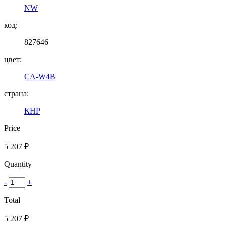
NW
код:
827646
цвет:
CA-W4B
страна:
КНР
Price
5 207
₽
Quantity
-
+
Total
5 207
₽