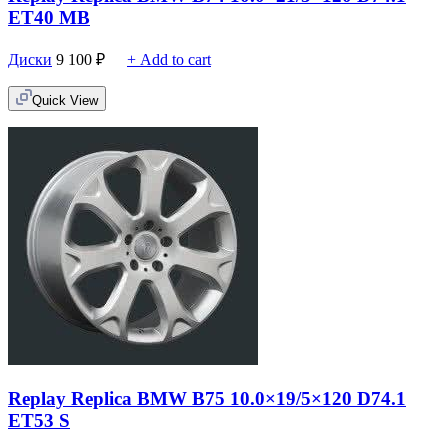
ET40 MB
Диски
9 100
₽
+ Add to cart
Quick View
Replay Replica BMW B75 10.0×19/5×120 D74.1
ET53 S