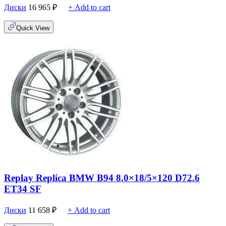
Диски
16 965
₽
+ Add to cart
Quick View
Replay Replica BMW B94 8.0×18/5×120 D72.6
ET34 SF
Диски
11 658
₽
+ Add to cart