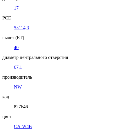
17
PCD
5×114,3
вылет (ET)
40
диаметр центрального отверстия
67.1
производитель
NW
код
827646
цвет
CA-W4B