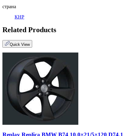
страна
КНР
Related Products
Quick View
Replay Replica BMW B74 10.0×21/5×120 D74.1