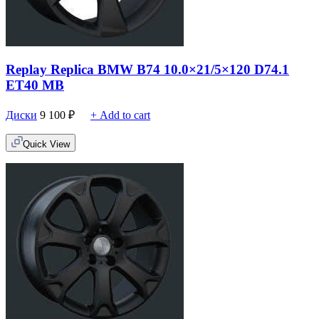
Replay Replica BMW B74 10.0×21/5×120 D74.1
ET40 MB
Диски
9 100
₽
+ Add to cart
Quick View