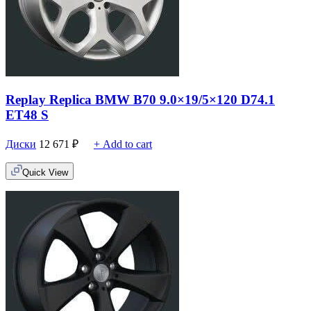
Replay Replica BMW B70 9.0×19/5×120 D74.1
ET48 S
Диски
12 671
₽
+ Add to cart
Quick View