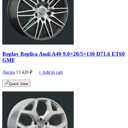
Replay Replica Audi A40 9.0×20/5×130 D71.6 ET60
GMF
Диски
13 420
₽
+ Add to cart
Quick View