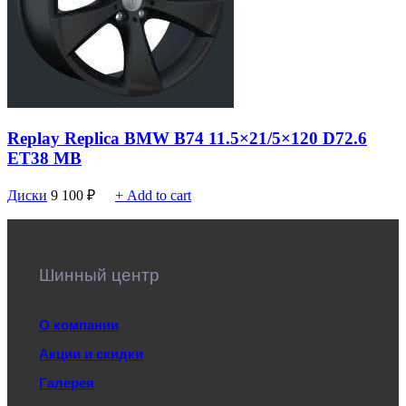
Replay Replica BMW B74 11.5×21/5×120 D72.6
ET38 MB
Диски
9 100
₽
+ Add to cart
Шинный центр
О компании
Акции и скидки
Галерея