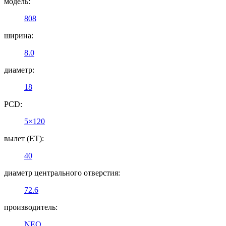
модель:
808
ширина:
8.0
диаметр:
18
PCD:
5×120
вылет (ET):
40
диаметр центрального отверстия:
72.6
производитель:
NEO