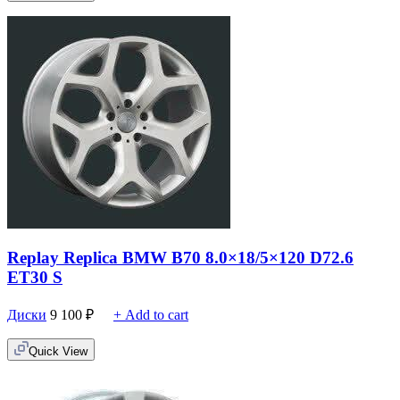
Replay Replica BMW B70 8.0×18/5×120 D72.6
ET30 S
Диски
9 100
₽
+ Add to cart
Quick View