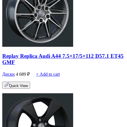
Replay Replica Audi A44 7.5×17/5×112 D57.1 ET45
GMF
Диски
4 689
₽
+ Add to cart
Quick View