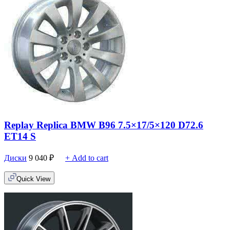
Replay Replica BMW B96 7.5×17/5×120 D72.6
ET14 S
Диски
9 040
₽
+ Add to cart
Quick View