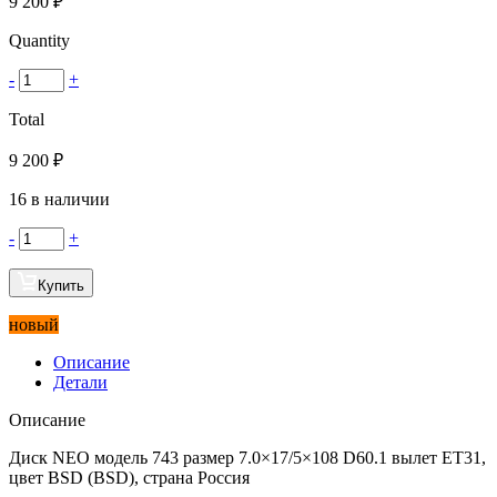
9 200
₽
Quantity
-
+
Total
9 200
₽
16 в наличии
-
+
Купить
новый
Описание
Детали
Описание
Диск NEO модель 743 размер 7.0×17/5×108 D60.1 вылет ET31,
цвет BSD (BSD), страна Россия