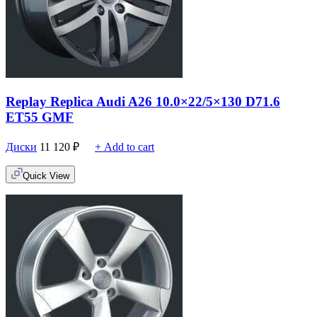
Replay Replica Audi A26 10.0×22/5×130 D71.6
ET55 GMF
Диски
11 120
₽
+ Add to cart
Quick View