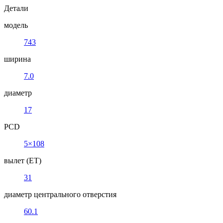
Детали
модель
743
ширина
7.0
диаметр
17
PCD
5×108
вылет (ET)
31
диаметр центрального отверстия
60.1