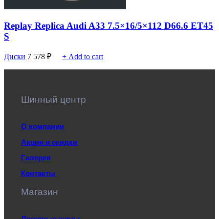
Replay Replica Audi A33 7.5×16/5×112 D66.6 ET45
S
Диски
7 578
₽
+ Add to cart
Шинный центр
О компании
Акции и скидки
Галерея
Контакты
Магазин
Легковые шины