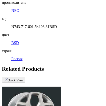
производитель
NEO
код
N743-717-601-5×108-31BSD
цвет
BSD
страна
Россия
Related Products
Quick View