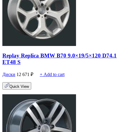
Replay Replica BMW B70 9.0×19/5×120 D74.1
ET48 S
Диски
12 671
₽
+ Add to cart
Quick View