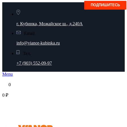
г. Кубинка, Можайское ш., д.240А
Email
info@vianor-kubinka.ru
Тел.
+7 (903) 552-09-97
Menu
0
0 ₽