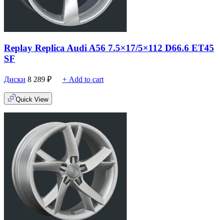
Replay Replica Audi A56 7.5×17/5×112 D66.6 ET45
SF
Диски
8 289
₽
+ Add to cart
Quick View