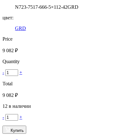
N723-7517-666-5×112-42GRD
цвет:
GRD
Price
9 082
₽
Quantity
-
+
Total
9 082
₽
12 в наличии
-
+
Купить