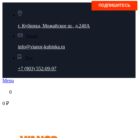
г. Кубинка, Можайское ш., д.240А
Email
info@vianor-kubinka.ru
Тел.
+7 (903) 552-09-97
Menu
0
0 ₽