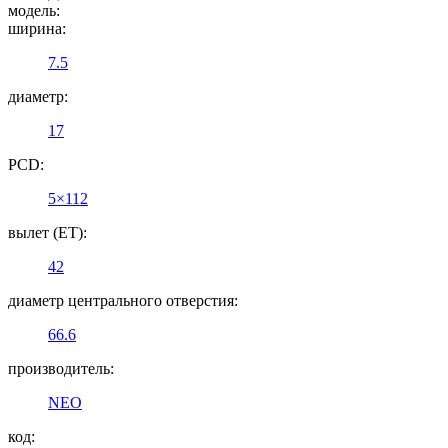
модель:
ширина:
7.5
диаметр:
17
PCD:
5×112
вылет (ET):
42
диаметр центрального отверстия:
66.6
производитель:
NEO
код: