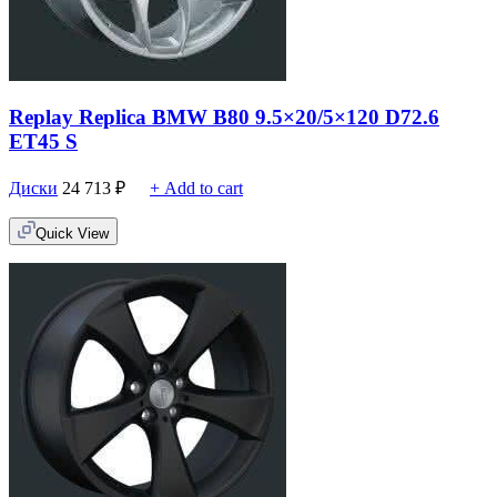
Replay Replica BMW B80 9.5×20/5×120 D72.6
ET45 S
Диски
24 713
₽
+ Add to cart
Quick View