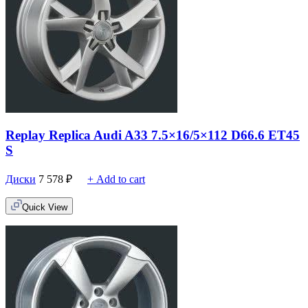
Replay Replica Audi A33 7.5×16/5×112 D66.6 ET45
S
Диски
7 578
₽
+ Add to cart
Quick View