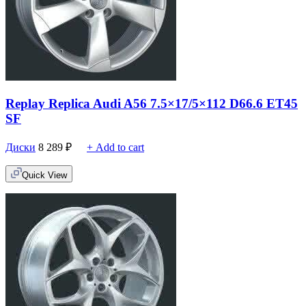
Replay Replica Audi A56 7.5×17/5×112 D66.6 ET45
SF
Диски
8 289
₽
+ Add to cart
Quick View