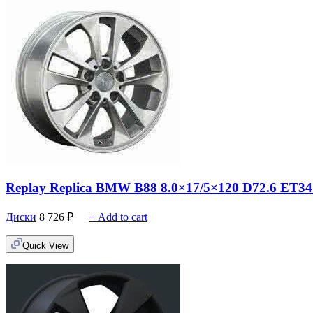
Replay Replica BMW B88 8.0×17/5×120 D72.6 ET34
Диски
8 726
₽
+ Add to cart
Quick View