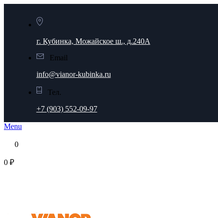
г. Кубинка, Можайское ш., д.240А
Email
info@vianor-kubinka.ru
Тел.
+7 (903) 552-09-97
Menu
0
0 ₽