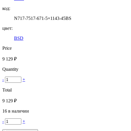
код:
N717-7517-671-5×1143-45BS
цвет:
BSD
Price
9 129
₽
Quantity
-
+
Total
9 129
₽
16 в наличии
-
+