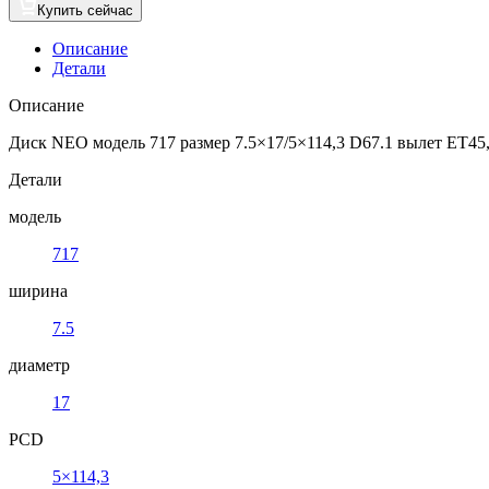
Купить сейчас
Описание
Детали
Описание
Диск NEO модель 717 размер 7.5×17/5×114,3 D67.1 вылет ET45,
Детали
модель
717
ширина
7.5
диаметр
17
PCD
5×114,3