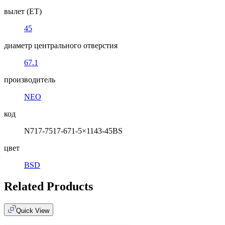
вылет (ET)
45
диаметр центрального отверстия
67.1
производитель
NEO
код
N717-7517-671-5×1143-45BS
цвет
BSD
Related Products
Quick View