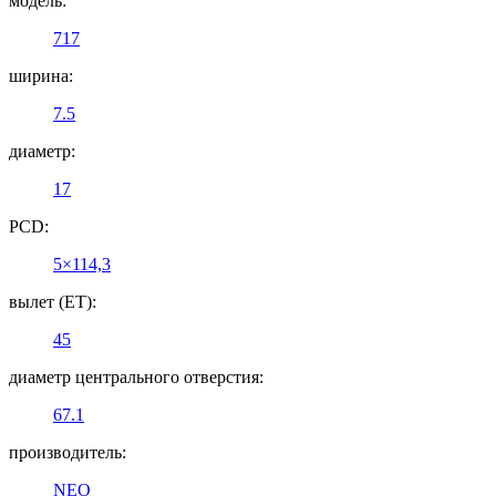
модель:
717
ширина:
7.5
диаметр:
17
PCD:
5×114,3
вылет (ET):
45
диаметр центрального отверстия:
67.1
производитель:
NEO