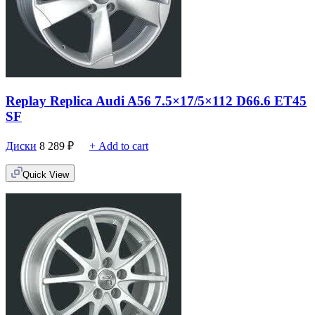
Replay Replica Audi A56 7.5×17/5×112 D66.6 ET45
SF
Диски
8 289
₽
+ Add to cart
Quick View