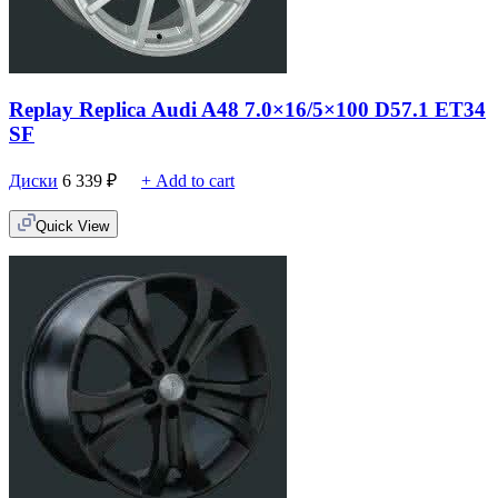
Replay Replica Audi A48 7.0×16/5×100 D57.1 ET34
SF
Диски
6 339
₽
+ Add to cart
Quick View