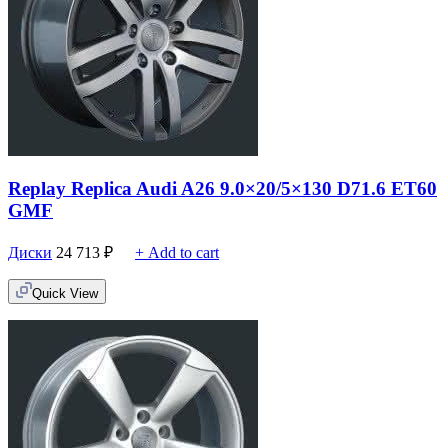
Replay Replica Audi A26 9.0×20/5×130 D71.6 ET60
GMF
Диски
24 713
₽
+ Add to cart
Quick View