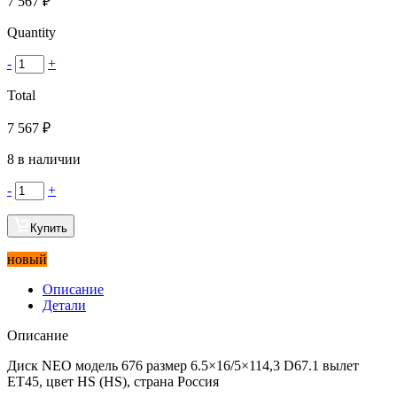
7 567
₽
Quantity
-
+
Total
7 567
₽
8 в наличии
-
+
Купить
новый
Описание
Детали
Описание
Диск NEO модель 676 размер 6.5×16/5×114,3 D67.1 вылет
ET45, цвет HS (HS), страна Россия