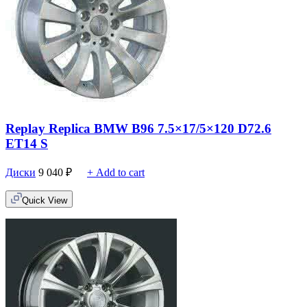
Replay Replica BMW B96 7.5×17/5×120 D72.6
ET14 S
Диски
9 040
₽
+ Add to cart
Quick View