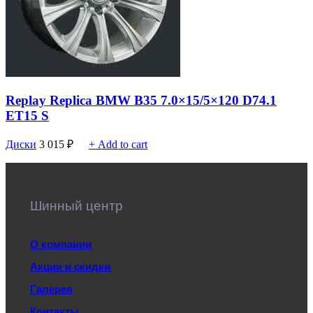
Replay Replica BMW B35 7.0×15/5×120 D74.1
ET15 S
Диски
3 015
₽
+ Add to cart
Шинный центр
О компании
Акции и скидки
Галерея
Контакты