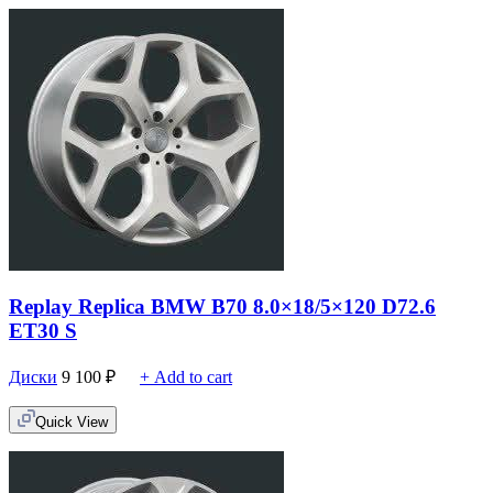
Replay Replica BMW B70 8.0×18/5×120 D72.6
ET30 S
Диски
9 100
₽
+ Add to cart
Quick View