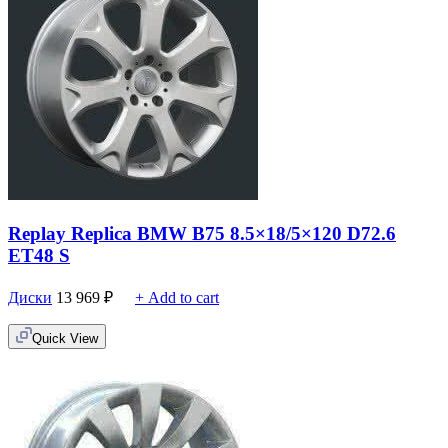
Replay Replica BMW B75 8.5×18/5×120 D72.6
ET48 S
Диски
13 969
₽
+ Add to cart
Quick View