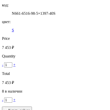
код:
N661-6516-98-5×1397-40S
цвет:
S
Price
7 453
₽
Quantity
-
+
Total
7 453
₽
8 в наличии
-
+