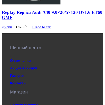
Replay Replica Audi A40 9.0×20/5×130 D71.6 ET60
GMF
Диски
13 420
₽
+ Add to cart
Шинный центр
О компании
Акции и скидки
Галерея
Контакты
Магазин
Легковые шины