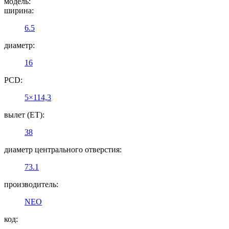
модель:
ширина:
6.5
диаметр:
16
PCD:
5×114,3
вылет (ET):
38
диаметр центрального отверстия:
73.1
производитель:
NEO
код: