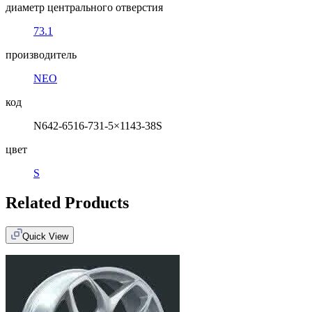
диаметр центрального отверстия
73.1
производитель
NEO
код
N642-6516-731-5×1143-38S
цвет
S
Related Products
Quick View