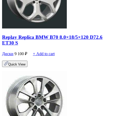
Replay Replica BMW B70 8.0×18/5×120 D72.6
ET30 S
Диски
9 100
₽
+ Add to cart
Quick View