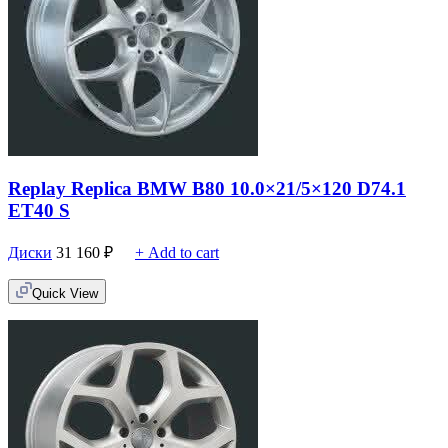
Replay Replica BMW B80 10.0×21/5×120 D74.1
ET40 S
Диски
31 160
₽
+ Add to cart
Quick View