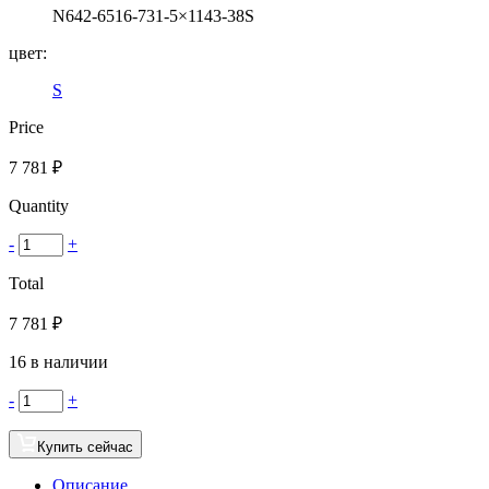
N642-6516-731-5×1143-38S
цвет:
S
Price
7 781
₽
Quantity
-
+
Total
7 781
₽
16 в наличии
-
+
Купить сейчас
Описание