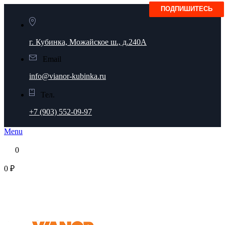
г. Кубинка, Можайское ш., д.240А
Email
info@vianor-kubinka.ru
Тел.
+7 (903) 552-09-97
Menu
0
0 ₽