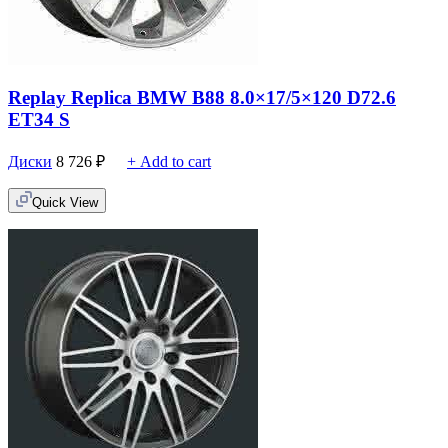
Replay Replica BMW B88 8.0×17/5×120 D72.6
ET34 S
Диски
8 726
₽
+ Add to cart
Quick View