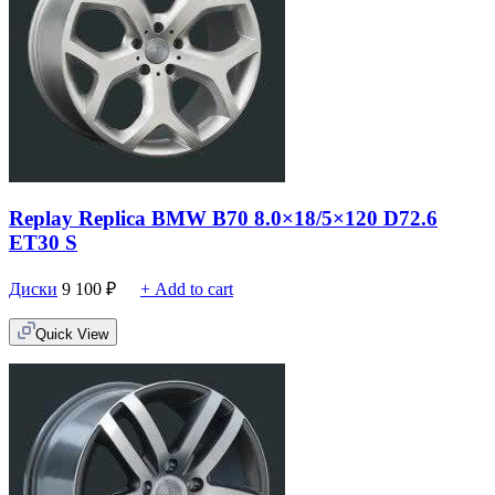
Replay Replica BMW B70 8.0×18/5×120 D72.6
ET30 S
Диски
9 100
₽
+ Add to cart
Quick View