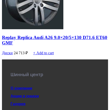
Replay Replica Audi A26 9.0×20/5×130 D71.6 ET60
GMF
Диски
24 713
₽
+ Add to cart
Шинный центр
О компании
Акции и скидки
Галерея