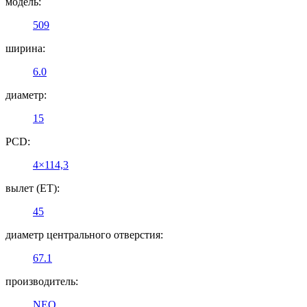
модель:
509
ширина:
6.0
диаметр:
15
PCD:
4×114,3
вылет (ET):
45
диаметр центрального отверстия:
67.1
производитель:
NEO