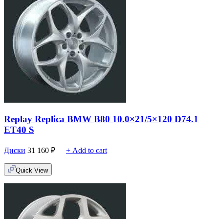
Replay Replica BMW B80 10.0×21/5×120 D74.1
ET40 S
Диски
31 160
₽
+ Add to cart
Quick View