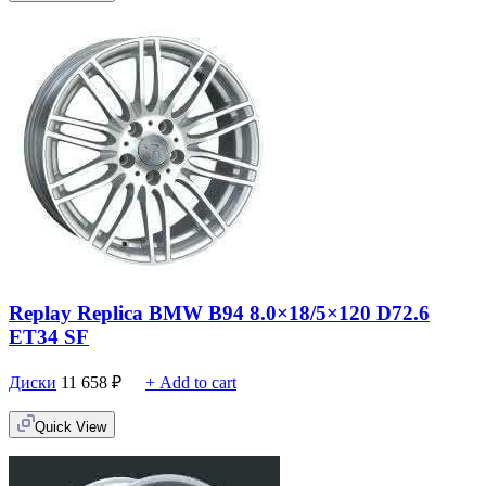
Replay Replica BMW B94 8.0×18/5×120 D72.6
ET34 SF
Диски
11 658
₽
+ Add to cart
Quick View