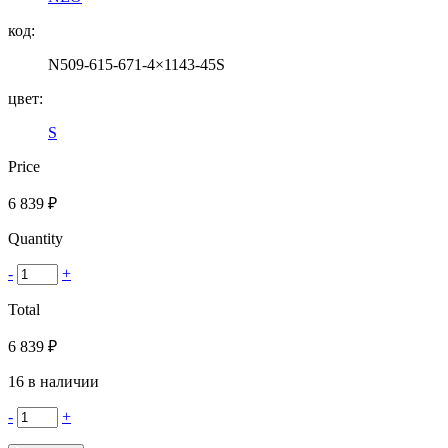
код:
N509-615-671-4×1143-45S
цвет:
S
Price
6 839
₽
Quantity
-
+
Total
6 839
₽
16 в наличии
-
+