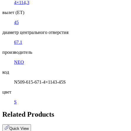
4×114,3
вылет (ET)
45
диаметр центрального отверстия
67.1
производитель
NEO
код
N509-615-671-4×1143-45S
цвет
S
Related Products
Quick View