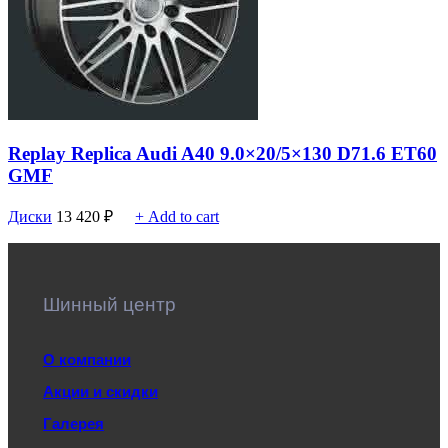
Replay Replica Audi A40 9.0×20/5×130 D71.6 ET60
GMF
Диски
13 420
₽
+ Add to cart
Шинный центр
О компании
Акции и скидки
Галерея