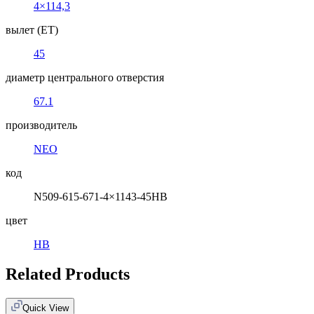
4×114,3
вылет (ET)
45
диаметр центрального отверстия
67.1
производитель
NEO
код
N509-615-671-4×1143-45HB
цвет
HB
Related Products
Quick View