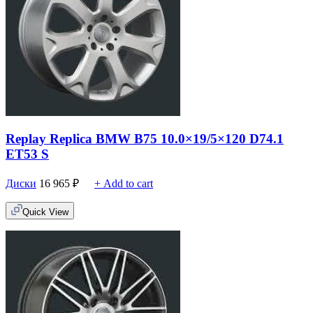
Replay Replica BMW B75 10.0×19/5×120 D74.1
ET53 S
Диски
16 965
₽
+ Add to cart
Quick View