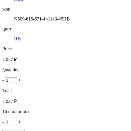
код:
N509-615-671-4×1143-45HB
цвет:
HB
Price
7 027
₽
Quantity
-
+
Total
7 027
₽
16 в наличии
-
+