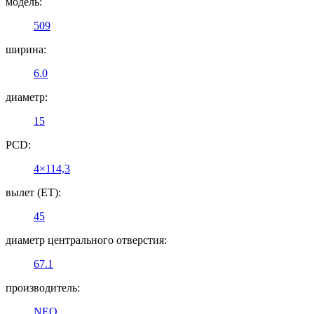
модель:
509
ширина:
6.0
диаметр:
15
PCD:
4×114,3
вылет (ET):
45
диаметр центрального отверстия:
67.1
производитель:
NEO