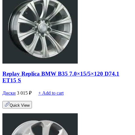
Replay Replica BMW B35 7.0×15/5×120 D74.1
ET15 S
Диски
3 015
₽
+ Add to cart
Quick View