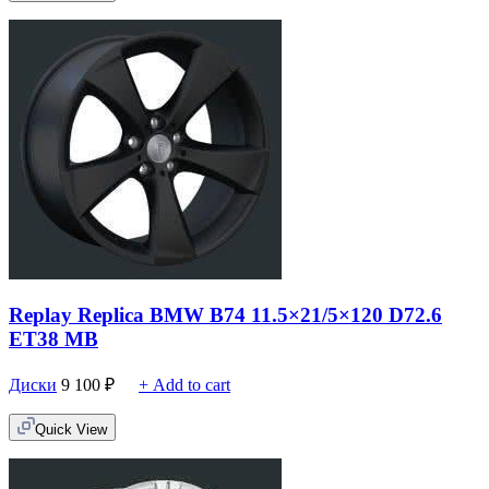
Replay Replica BMW B74 11.5×21/5×120 D72.6
ET38 MB
Диски
9 100
₽
+ Add to cart
Quick View