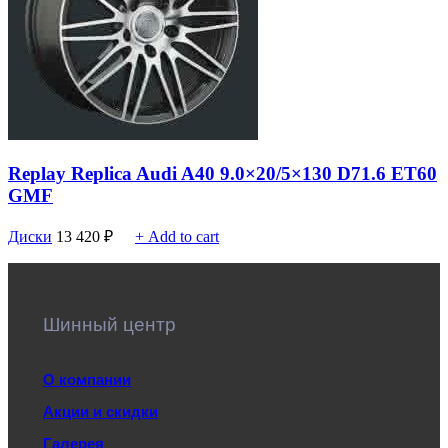
Replay Replica Audi A40 9.0×20/5×130 D71.6 ET60
GMF
Диски
13 420
₽
+ Add to cart
Шинный центр
О компании
Акции и скидки
Галерея