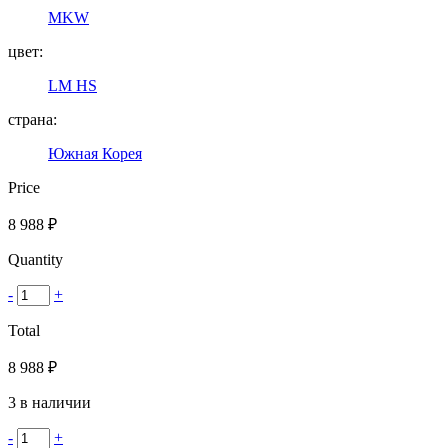
MKW
цвет:
LM HS
страна:
Южная Корея
Price
8 988
₽
Quantity
-
+
Total
8 988
₽
3 в наличии
-
+