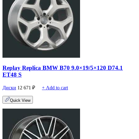
Replay Replica BMW B70 9.0×19/5×120 D74.1
ET48 S
Диски
12 671
₽
+ Add to cart
Quick View