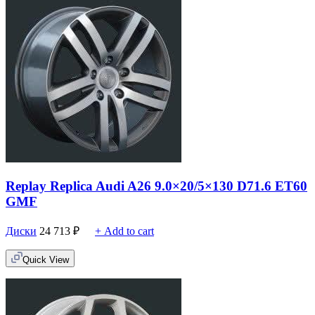
Replay Replica Audi A26 9.0×20/5×130 D71.6 ET60
GMF
Диски
24 713
₽
+ Add to cart
Quick View