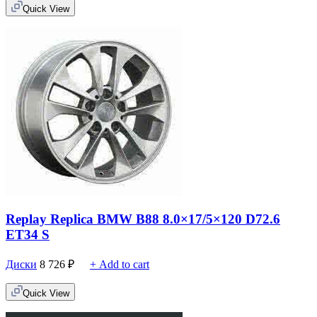
Quick View
Replay Replica BMW B88 8.0×17/5×120 D72.6
ET34 S
Диски
8 726
₽
+ Add to cart
Quick View