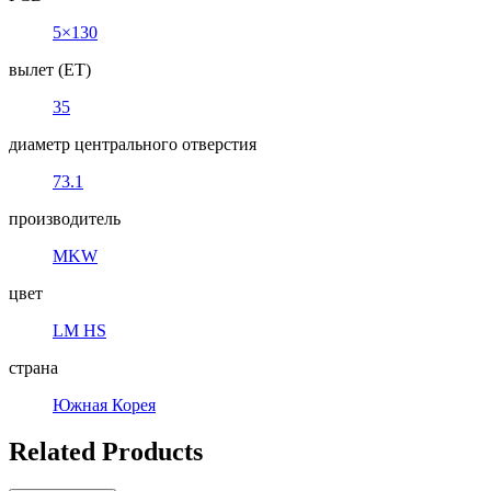
5×130
вылет (ET)
35
диаметр центрального отверстия
73.1
производитель
MKW
цвет
LM HS
страна
Южная Корея
Related Products