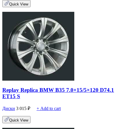
Quick View
Replay Replica BMW B35 7.0×15/5×120 D74.1
ET15 S
Диски
3 015
₽
+ Add to cart
Quick View