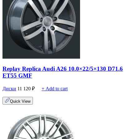
Replay Replica Audi A26 10.0×22/5×130 D71.6
ET55 GMF
Диски
11 120
₽
+ Add to cart
Quick View