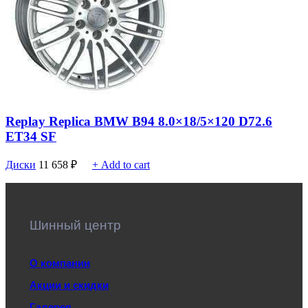
Replay Replica BMW B94 8.0×18/5×120 D72.6
ET34 SF
Диски
11 658
₽
+ Add to cart
Шинный центр
О компании
Акции и скидки
Галерея