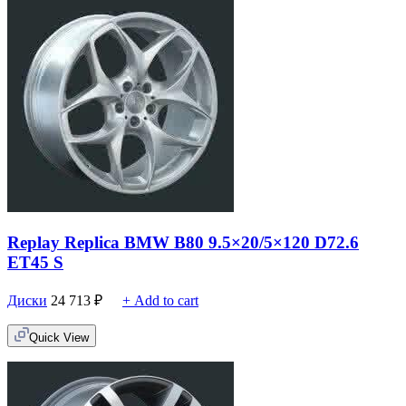
Replay Replica BMW B80 9.5×20/5×120 D72.6
ET45 S
Диски
24 713
₽
+ Add to cart
Quick View