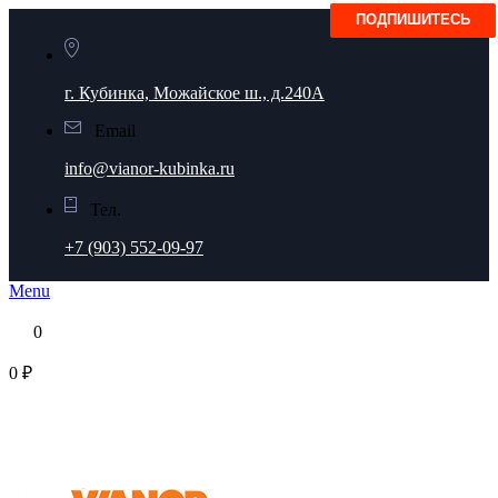
г. Кубинка, Можайское ш., д.240А
Email
info@vianor-kubinka.ru
Тел.
+7 (903) 552-09-97
Menu
0
0 ₽