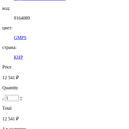
код:
9164089
цвет:
GMPS
страна:
КНР
Price
12 541
₽
Quantity
-
+
Total
12 541
₽
4 в наличии