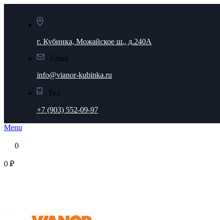
г. Кубинка, Можайское ш., д.240А
Email
info@vianor-kubinka.ru
Тел.
+7 (903) 552-09-97
Menu
0
0 ₽