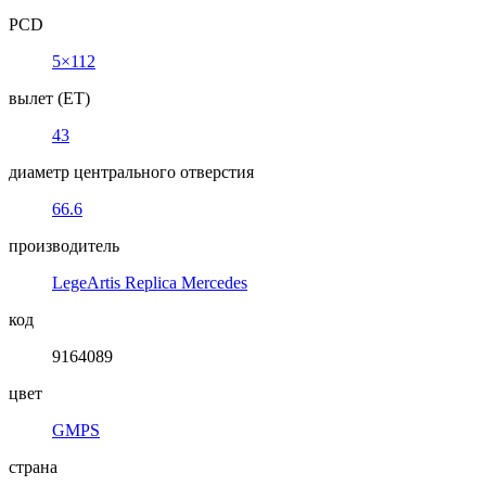
PCD
5×112
вылет (ET)
43
диаметр центрального отверстия
66.6
производитель
LegeArtis Replica Mercedes
код
9164089
цвет
GMPS
страна