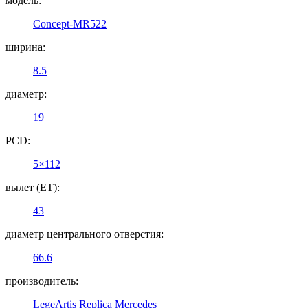
модель:
Concept-MR522
ширина:
8.5
диаметр:
19
PCD:
5×112
вылет (ET):
43
диаметр центрального отверстия:
66.6
производитель:
LegeArtis Replica Mercedes