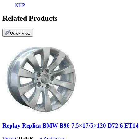
КНР
Related Products
Quick View
Replay Replica BMW B96 7.5×17/5×120 D72.6 ET14
Диски
9 040
₽
+ Add to cart