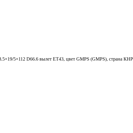
р 8.5×19/5×112 D66.6 вылет ET43, цвет GMPS (GMPS), страна КНР