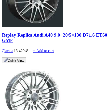
Replay Replica Audi A40 9.0×20/5×130 D71.6 ET60
GMF
Диски
13 420
₽
+ Add to cart
Quick View