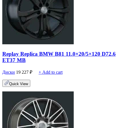
Replay Replica BMW B81 11.0×20/5×120 D72.6
ET37 MB
Диски
19 227
₽
+ Add to cart
Quick View