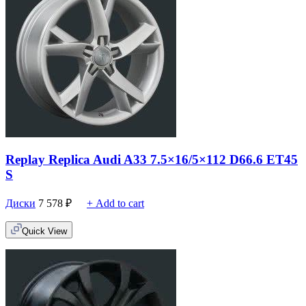
Replay Replica Audi A33 7.5×16/5×112 D66.6 ET45
S
Диски
7 578
₽
+ Add to cart
Quick View