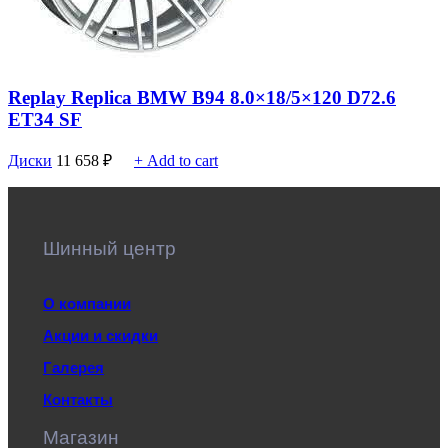
Replay Replica BMW B94 8.0×18/5×120 D72.6
ET34 SF
Диски
11 658
₽
+ Add to cart
Шинный центр
О компании
Акции и скидки
Галерея
Контакты
Магазин