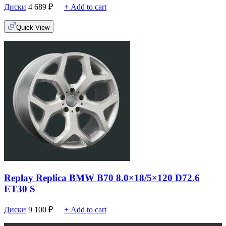
Диски
4 689
₽
+ Add to cart
Quick View
Replay Replica BMW B70 8.0×18/5×120 D72.6
ET30 S
Диски
9 100
₽
+ Add to cart