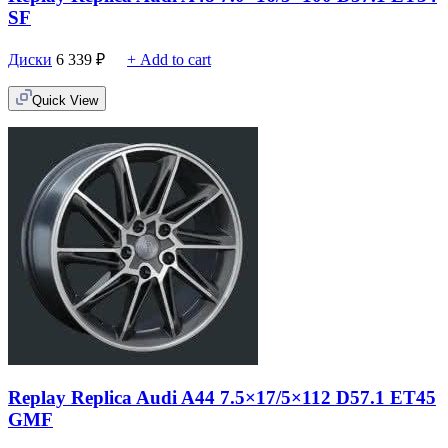
SF
Диски
6 339
₽
+ Add to cart
Quick View
Replay Replica Audi A44 7.5×17/5×112 D57.1 ET45
GMF