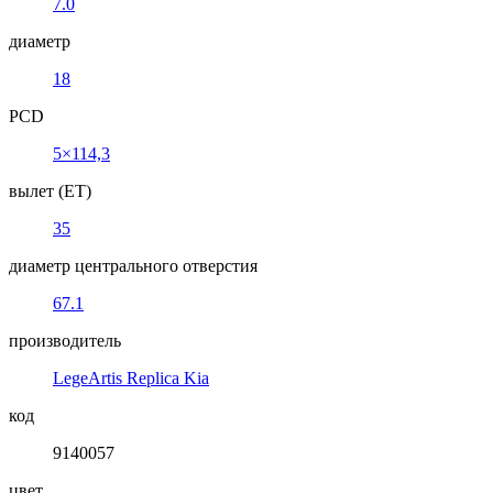
7.0
диаметр
18
PCD
5×114,3
вылет (ET)
35
диаметр центрального отверстия
67.1
производитель
LegeArtis Replica Kia
код
9140057
цвет