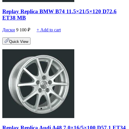
Replay Replica BMW B74 11.5×21/5×120 D72.6
ET38 MB
Диски
9 100
₽
+ Add to cart
Quick View
Replay Replica Audi A48 7.0×16/5×100 D57.1 ET34