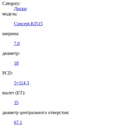
Category:
Диски
модель:
Concept-KI515
ширина:
7.0
диаметр:
18
PCD:
5×114,3
вылет (ET):
35
диаметр центрального отверстия:
67.1