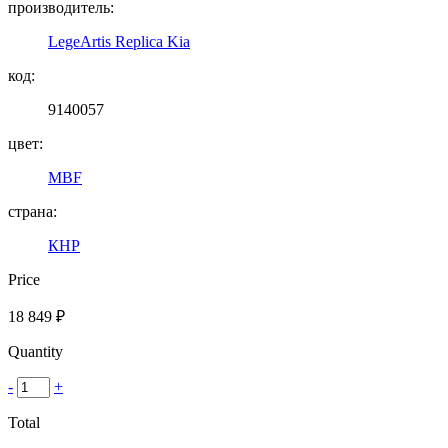
производитель:
LegeArtis Replica Kia
код:
9140057
цвет:
MBF
страна:
КНР
Price
18 849
₽
Quantity
-
+
Total