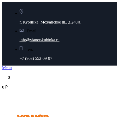
г. Кубинка, Можайское ш., д.240А
Email
info@vianor-kubinka.ru
Тел.
+7 (903) 552-09-97
Menu
0
0 ₽