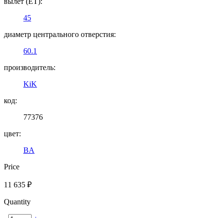
вылет (ET):
45
диаметр центрального отверстия:
60.1
производитель:
KiK
код:
77376
цвет:
BA
Price
11 635
₽
Quantity