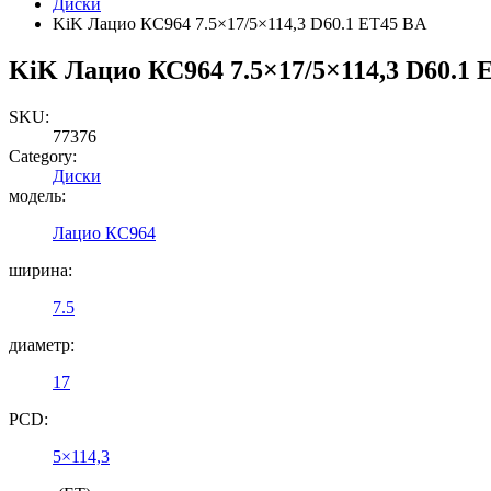
Диски
KiK Лацио КС964 7.5×17/5×114,3 D60.1 ET45 BA
KiK Лацио КС964 7.5×17/5×114,3 D60.1 
SKU:
77376
Category:
Диски
модель:
Лацио КС964
ширина:
7.5
диаметр:
17
PCD:
5×114,3