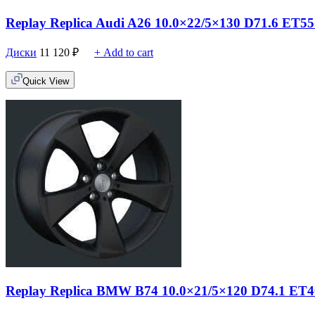
Replay Replica Audi A26 10.0×22/5×130 D71.6 ET
Диски
11 120
₽
+ Add to cart
Quick View
Replay Replica BMW B74 10.0×21/5×120 D74.1 ET