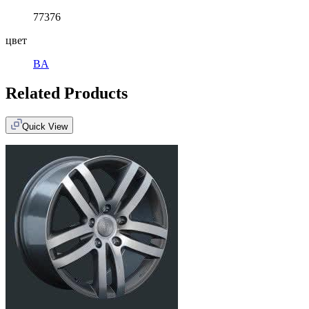
77376
цвет
BA
Related Products
Quick View