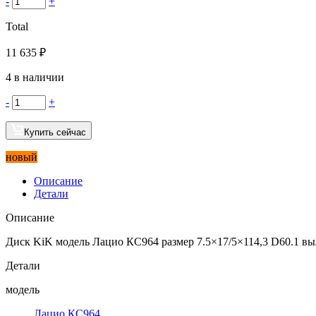
-
+
Total
11 635
₽
4 в наличии
-
+
Купить сейчас
новый
Описание
Детали
Описание
Диск KiK модель Лацио КС964 размер 7.5×17/5×114,3 D60.1 выл
Детали
модель
Лацио КС964