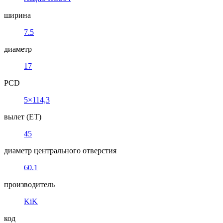
ширина
7.5
диаметр
17
PCD
5×114,3
вылет (ET)
45
диаметр центрального отверстия
60.1
производитель
KiK
код