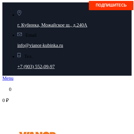
г. Кубинка, Можайское ш., д.240А
Email
info@vianor-kubinka.ru
Тел.
+7 (903) 552-09-97
Menu
0
0 ₽