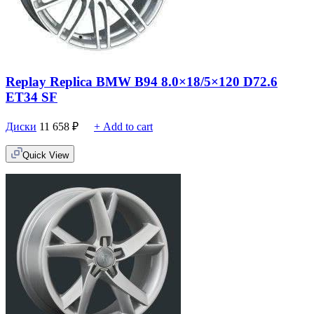
Replay Replica BMW B94 8.0×18/5×120 D72.6
ET34 SF
Диски
11 658
₽
+ Add to cart
Quick View