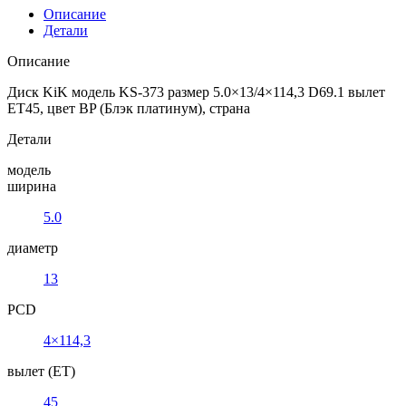
Описание
Детали
Описание
Диск KiK модель KS-373 размер 5.0×13/4×114,3 D69.1 вылет
ET45, цвет BP (Блэк платинум), страна
Детали
модель
ширина
5.0
диаметр
13
PCD
4×114,3
вылет (ET)
45