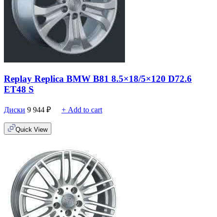
Replay Replica BMW B81 8.5×18/5×120 D72.6
ET48 S
Диски
9 944
₽
+ Add to cart
Quick View