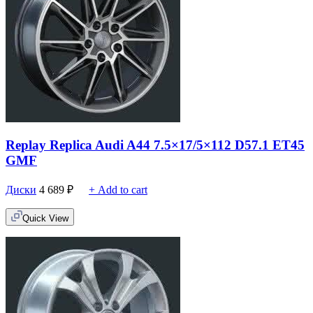
Replay Replica Audi A44 7.5×17/5×112 D57.1 ET45
GMF
Диски
4 689
₽
+ Add to cart
Quick View