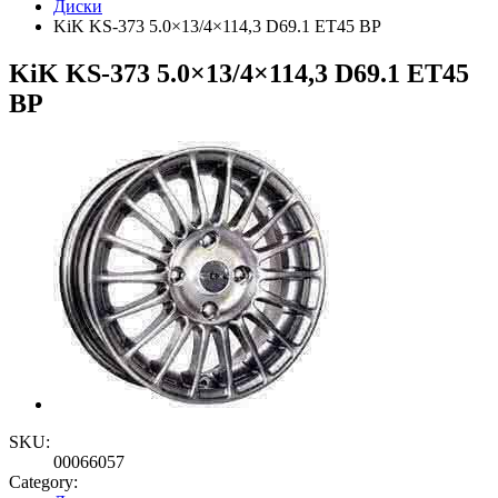
Диски
KiK KS-373 5.0×13/4×114,3 D69.1 ET45 BP
KiK KS-373 5.0×13/4×114,3 D69.1 ET45
BP
SKU:
00066057
Category: