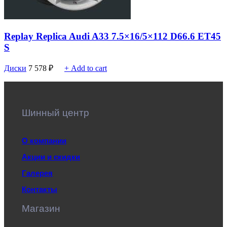
Replay Replica Audi A33 7.5×16/5×112 D66.6 ET45
S
Диски
7 578
₽
+ Add to cart
Шинный центр
О компании
Акции и скидки
Галерея
Контакты
Магазин