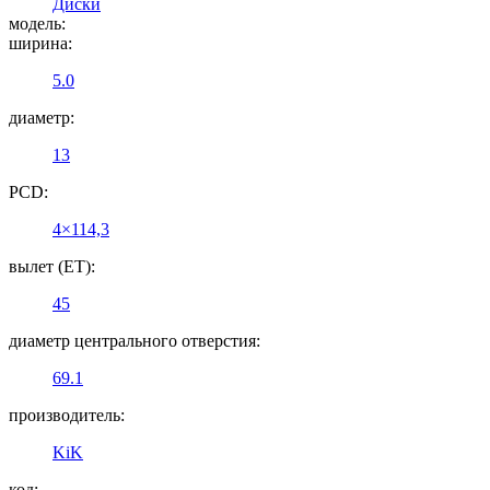
Диски
модель:
ширина:
5.0
диаметр:
13
PCD:
4×114,3
вылет (ET):
45
диаметр центрального отверстия:
69.1
производитель:
KiK
код: