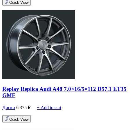
Quick View
Replay Replica Audi A48 7.0×16/5×112 D57.1 ET35
GMF
Диски
6 375
₽
+ Add to cart
Quick View