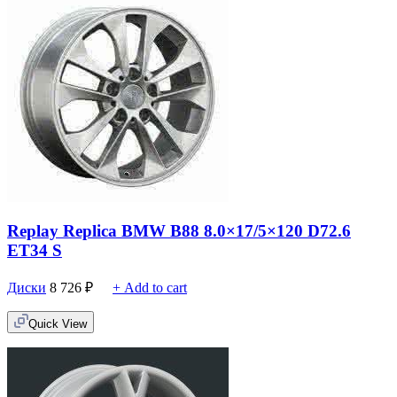
Replay Replica BMW B88 8.0×17/5×120 D72.6
ET34 S
Диски
8 726
₽
+ Add to cart
Quick View