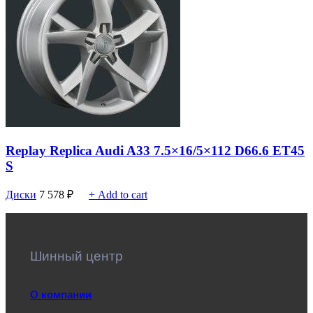
Replay Replica Audi A33 7.5×16/5×112 D66.6 ET45
S
Диски
7 578
₽
+ Add to cart
Шинный центр
О компании