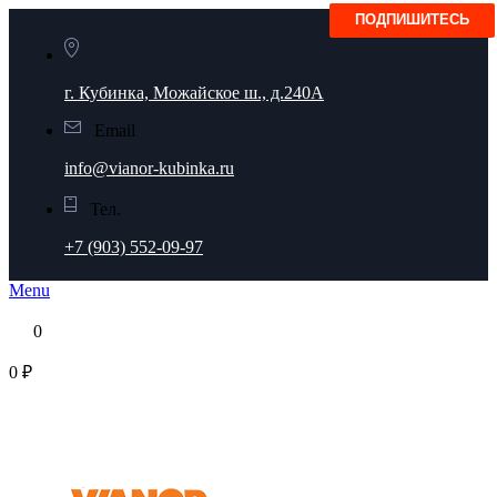
г. Кубинка, Можайское ш., д.240А
Email
info@vianor-kubinka.ru
Тел.
+7 (903) 552-09-97
Menu
0
0 ₽