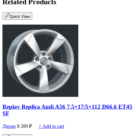
Related Products
Quick View
Replay Replica Audi A56 7.5×17/5×112 D66.6 ET45
SF
Диски
8 289
₽
+ Add to cart