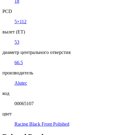
18
PCD
5×112
вылет (ET)
53
диаметр центрального отверстия
66.5
производитель
Alutec
код
00065107
цвет
Racing Black Front Polished