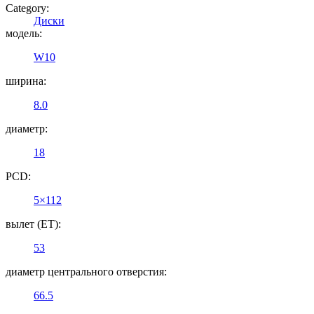
Category:
Диски
модель:
W10
ширина:
8.0
диаметр:
18
PCD:
5×112
вылет (ET):
53
диаметр центрального отверстия:
66.5