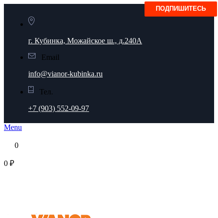
г. Кубинка, Можайское ш., д.240А
Email
info@vianor-kubinka.ru
Тел.
+7 (903) 552-09-97
Menu
0
0 ₽