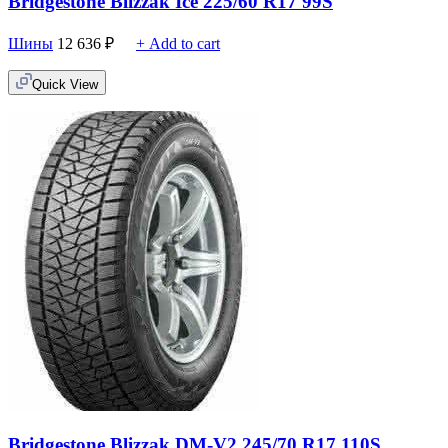
Bridgestone Blizzak Ice 225/60 R17 99S
Шины
12 636
₽
+ Add to cart
Quick View
Bridgestone Blizzak DM-V2 245/70 R17 110S