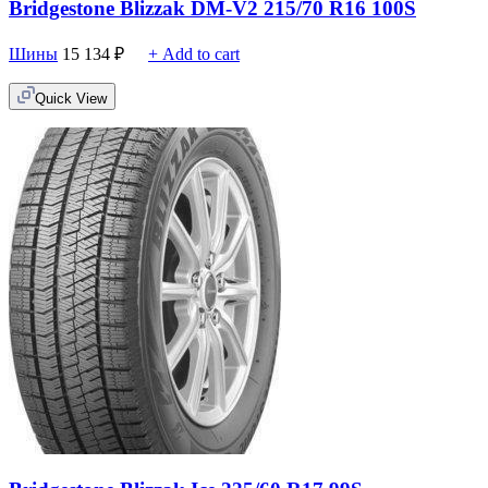
Bridgestone Blizzak DM-V2 215/70 R16 100S
Шины
15 134
₽
+ Add to cart
Quick View