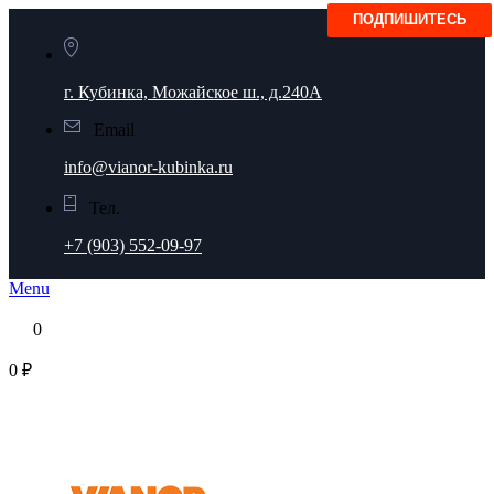
г. Кубинка, Можайское ш., д.240А
Email
info@vianor-kubinka.ru
Тел.
+7 (903) 552-09-97
Menu
0
0 ₽