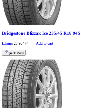
Bridgestone Blizzak Ice 235/45 R18 94S
Шины
28 904
₽
+ Add to cart
Quick View