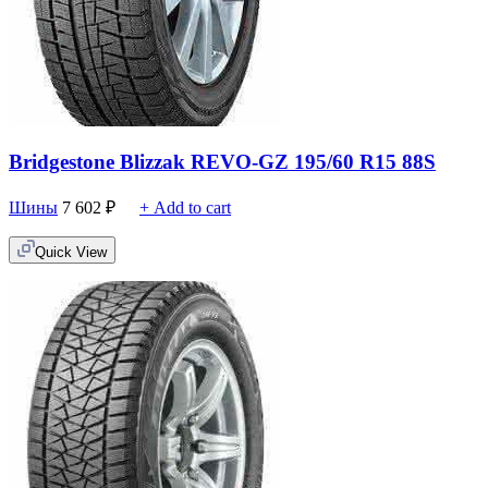
Bridgestone Blizzak REVO-GZ 195/60 R15 88S
Шины
7 602
₽
+ Add to cart
Quick View