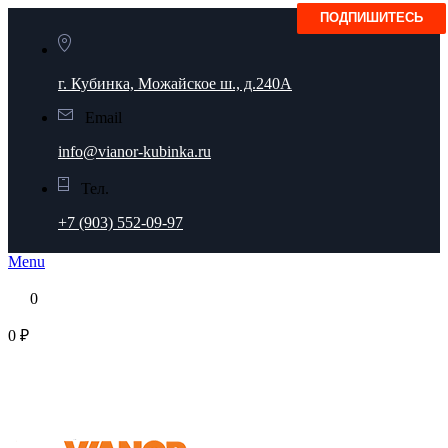
г. Кубинка, Можайское ш., д.240А
Email
info@vianor-kubinka.ru
Тел.
+7 (903) 552-09-97
Menu
0
0 ₽