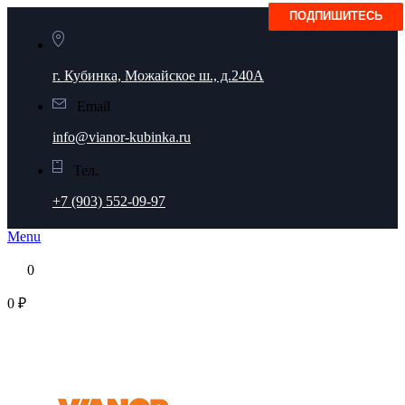
г. Кубинка, Можайское ш., д.240А
Email
info@vianor-kubinka.ru
Тел.
+7 (903) 552-09-97
Menu
0
0 ₽