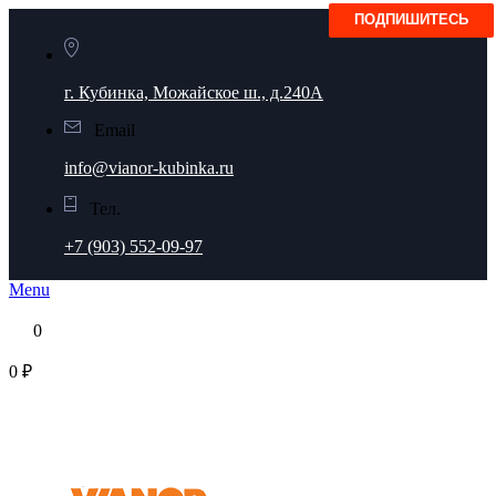
г. Кубинка, Можайское ш., д.240А
Email
info@vianor-kubinka.ru
Тел.
+7 (903) 552-09-97
Menu
0
0 ₽