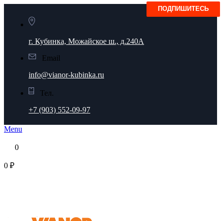
г. Кубинка, Можайское ш., д.240А
Email
info@vianor-kubinka.ru
Тел.
+7 (903) 552-09-97
Menu
0
0 ₽