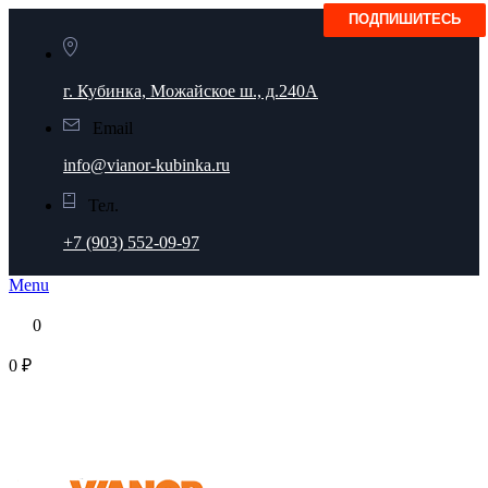
г. Кубинка, Можайское ш., д.240А
Email
info@vianor-kubinka.ru
Тел.
+7 (903) 552-09-97
Menu
0
0 ₽