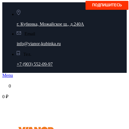
г. Кубинка, Можайское ш., д.240А
Email
info@vianor-kubinka.ru
Тел.
+7 (903) 552-09-97
Menu
0
0 ₽