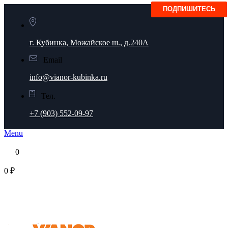
г. Кубинка, Можайское ш., д.240А
Email
info@vianor-kubinka.ru
Тел.
+7 (903) 552-09-97
Menu
0
0 ₽